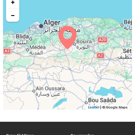
+
05:17
06:15
12:46
16:25
19:16
20:14
30, Di
−
05:18
06:16
12:46
16:25
19:15
20:12
31, Lu
Leaflet
| © Google Maps