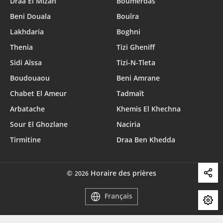
Draa El Mizan
Boumerdas
Beni Douala
Bouïra
Lakhdaria
Boghni
Thenia
Tizi Gheniff
Sidi Aïssa
Tizi-N-Tleta
Boudouaou
Beni Amrane
Chabet El Ameur
Tadmaït
Arbatache
Khemis El Khechna
Sour El Ghozlane
Naciria
Tirmitine
Draa Ben Khedda
©
Horaire des prières
2026
Français