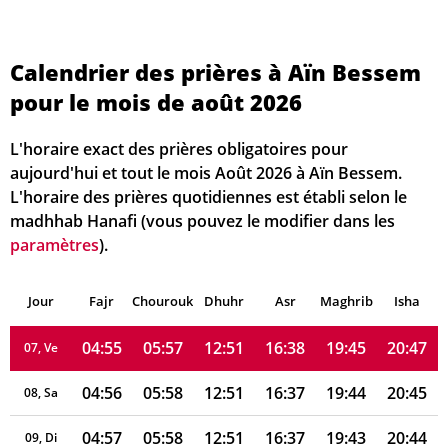
Calendrier des prières à Aïn Bessem
04:49
05:52
12:52
16:39
19:51
20:54
01, Sa
pour le mois de août 2026
04:50
05:53
12:52
16:39
19:50
20:53
02, Di
L'horaire exact des prières obligatoires pour
04:51
05:54
12:52
16:39
19:49
20:51
03, Lu
aujourd'hui et tout le mois Août 2026 à Aïn Bessem.
L'horaire des prières quotidiennes est établi selon le
04:52
05:54
12:51
16:39
19:48
20:50
04, Ma
madhhab Hanafi (vous pouvez le modifier dans les
paramètres
).
04:53
05:55
12:51
16:38
19:47
20:49
05, Me
Jour
04:54
Fajr
Chourouk
05:56
Dhuhr
12:51
16:38
Asr
Maghrib
19:46
20:48
Isha
06, Je
04:55
05:57
12:51
16:38
19:45
20:47
07, Ve
04:56
05:58
12:51
16:37
19:44
20:45
08, Sa
04:57
05:58
12:51
16:37
19:43
20:44
09, Di