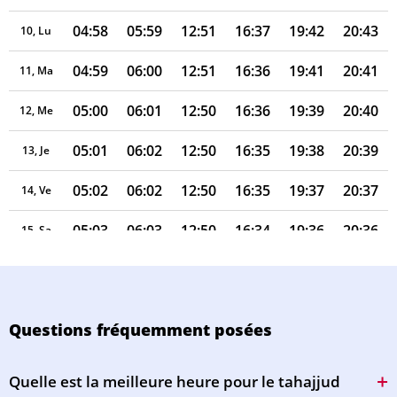
04:58
05:59
12:51
16:37
19:42
20:43
10, Lu
04:59
06:00
12:51
16:36
19:41
20:41
11, Ma
05:00
06:01
12:50
16:36
19:39
20:40
12, Me
05:01
06:02
12:50
16:35
19:38
20:39
13, Je
05:02
06:02
12:50
16:35
19:37
20:37
14, Ve
05:03
06:03
12:50
16:34
19:36
20:36
15, Sa
05:04
06:04
12:50
16:34
19:35
20:35
16, Di
05:05
06:05
12:49
16:33
19:33
20:33
17, Lu
Questions fréquemment posées
05:06
06:06
12:49
16:33
19:32
20:32
18, Ma
Quelle est la meilleure heure pour le tahajjud
05:07
06:06
12:49
16:32
19:31
20:30
19, Me