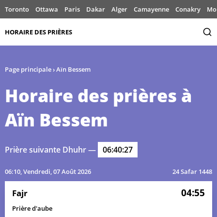
Toronto
Ottawa
Paris
Dakar
Alger
Camayenne
Conakry
Mo
HORAIRE DES PRIÈRES
Page principale
›
Aïn Bessem
Horaire des prières à
Aïn Bessem
Prière suivante Dhuhr —
06:40:27
06:10
, Vendredi, 07 Août 2026
24 Safar 1448
04:55
Fajr
Prière d'aube