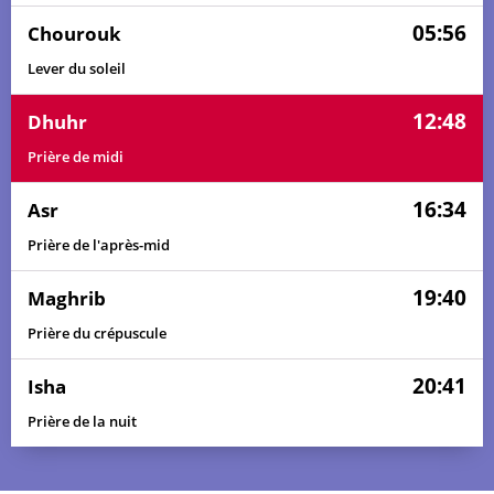
05:56
Chourouk
Lever du soleil
12:48
Dhuhr
Prière de midi
16:34
Asr
Prière de l'après-mid
19:40
Maghrib
Prière du crépuscule
20:41
Isha
Prière de la nuit
04:45
05:48
12:49
16:37
19:49
20:52
01, Sa
04:46
05:49
12:49
16:37
19:48
20:51
02, Di