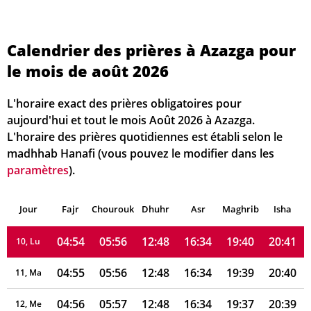
04:47
05:50
12:49
16:37
19:47
20:50
03, Lu
Calendrier des prières à Azazga pour
04:48
05:51
12:49
16:37
19:46
20:49
04, Ma
le mois de août 2026
04:49
05:51
12:49
16:36
19:45
20:48
05, Me
L'horaire exact des prières obligatoires pour
04:50
05:52
12:48
16:36
19:44
20:46
06, Je
aujourd'hui et tout le mois Août 2026 à Azazga.
L'horaire des prières quotidiennes est établi selon le
04:51
05:53
12:48
16:36
19:43
20:45
07, Ve
madhhab Hanafi (vous pouvez le modifier dans les
paramètres
).
04:52
05:54
12:48
16:35
19:42
20:44
08, Sa
Jour
04:53
Fajr
Chourouk
05:55
Dhuhr
12:48
16:35
Asr
Maghrib
19:41
20:43
Isha
09, Di
04:54
05:56
12:48
16:34
19:40
20:41
10, Lu
04:55
05:56
12:48
16:34
19:39
20:40
11, Ma
04:56
05:57
12:48
16:34
19:37
20:39
12, Me