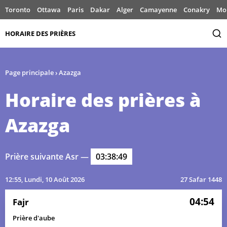
Toronto
Ottawa
Paris
Dakar
Alger
Camayenne
Conakry
Mo
HORAIRE DES PRIÈRES
Page principale
›
Azazga
Horaire des prières à
Azazga
Prière suivante Asr —
03:38:49
12:55
, Lundi, 10 Août 2026
27 Safar 1448
04:54
Fajr
Prière d'aube