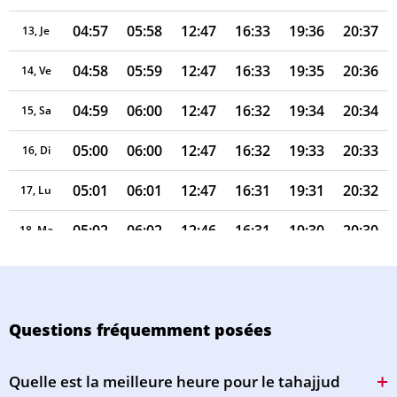
04:57
05:58
12:47
16:33
19:36
20:37
13, Je
04:58
05:59
12:47
16:33
19:35
20:36
14, Ve
04:59
06:00
12:47
16:32
19:34
20:34
15, Sa
05:00
06:00
12:47
16:32
19:33
20:33
16, Di
05:01
06:01
12:47
16:31
19:31
20:32
17, Lu
05:02
06:02
12:46
16:31
19:30
20:30
18, Ma
05:03
06:03
12:46
16:30
19:29
20:29
19, Me
05:04
06:04
12:46
16:29
19:28
20:27
20, Je
Questions fréquemment posées
05:05
06:05
12:46
16:29
19:26
20:26
21, Ve
Quelle est la meilleure heure pour le tahajjud
05:06
06:05
12:45
16:28
19:25
20:24
22, Sa