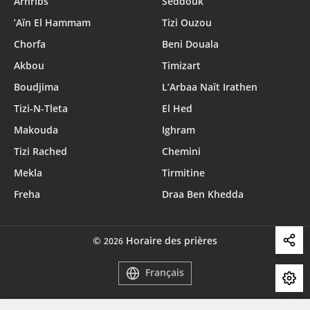
Arhribs
Seddouk
’Aïn El Hammam
Tizi Ouzou
Chorfa
Beni Douala
Akbou
Timizart
Boudjima
L’Arbaa Naït Irathen
Tizi-N-Tleta
El Hed
Makouda
Ighram
Tizi Rached
Chemini
Mekla
Tirmitine
Freha
Draa Ben Khedda
©
Horaire des prières
2026
Français