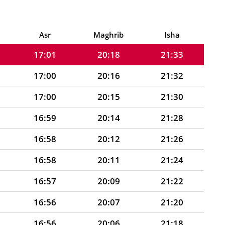
17:02
20:21
21:37
17:02
20:19
21:35
Asr
Maghrib
Isha
17:01
20:18
21:33
17:00
20:16
21:32
17:00
20:15
21:30
16:59
20:14
21:28
16:58
20:12
21:26
16:58
20:11
21:24
16:57
20:09
21:22
16:56
20:07
21:20
16:56
20:06
21:18