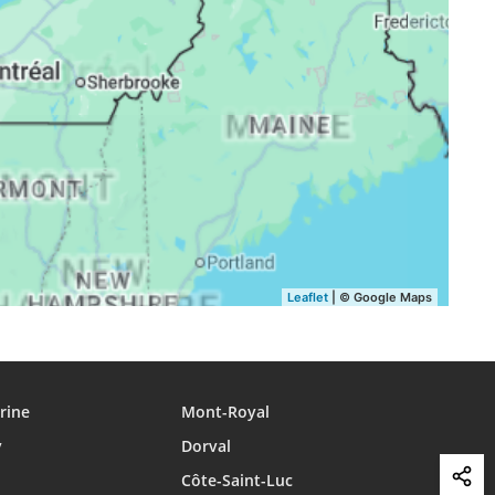
16:46
19:47
20:57
16:45
19:46
20:55
16:44
19:44
20:53
16:43
19:42
20:51
16:42
19:40
20:48
16:41
19:39
20:46
16:40
19:37
20:44
Leaflet
| © Google Maps
16:39
19:35
20:42
rine
Mont-Royal
y
Dorval
Côte-Saint-Luc