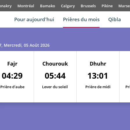
onakry
Montréal
Bamako
Calgary
Brussels
Pikine
Marsei
Pour aujourd'hui
Prières du mois
Qibla
7
, Mercredi, 05 Août 2026
Fajr
Chourouk
Dhuhr
04:29
05:44
13:01
Prière d'aube
Lever du soleil
Prière de midi
Pr
01, Sa
04:23
05:40
13:02
02, Di
04:24
05:41
13:02