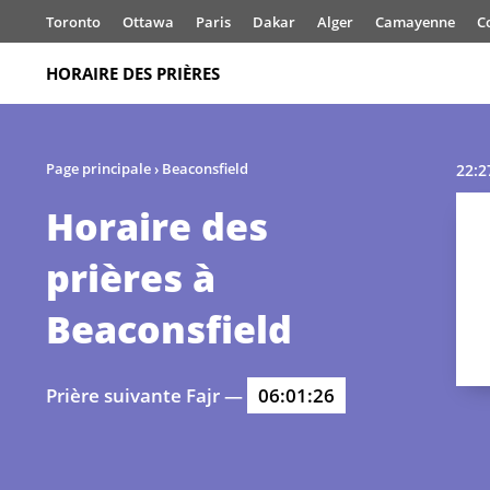
Toronto
Ottawa
Paris
Dakar
Alger
Camayenne
C
HORAIRE DES PRIÈRES
Page principale
›
Beaconsfield
22:2
Horaire des
prières à
Beaconsfield
Prière suivante Fajr —
06:01:26