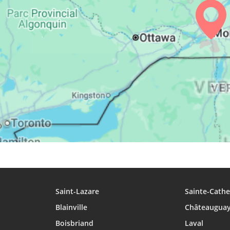
24, Lu
04:58
06:07
12:58
25, Ma
04:59
06:09
12:58
26, Me
05:01
06:10
12:57
27, Je
05:02
06:11
12:57
28, Ve
05:04
06:12
12:57
29, Sa
05:05
06:13
12:56
30, Di
05:07
06:15
12:56
31, Lu
05:08
06:16
12:56
Saint-Lazare
Sainte-Cathe
Blainville
Châteaugua
Boisbriand
Laval