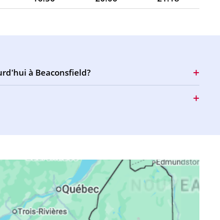
16:55
20:04
21:17
16:54
20:03
21:15
16:53
20:01
21:13
urd'hui à Beaconsfield?
16:52
19:59
21:11
16:51
19:58
21:09
16:51
19:56
21:07
16:50
19:54
21:05
16:49
19:53
21:03
16:48
19:51
21:01
16:47
19:49
20:59