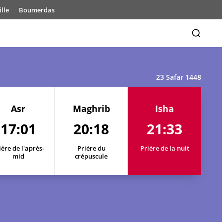
lle
Boumerdas
23 Safar 1448
Asr
Maghrib
Isha
17:01
20:18
21:33
ière de l'après-
Prière du
Prière de la nuit
mid
crépuscule
17:03
20:23
21:40
17:03
20:22
21:39