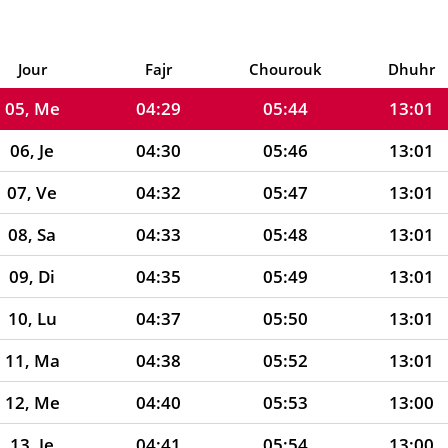
03, Lu
04:26
05:42
13:02
04, Ma
04:27
05:43
13:02
Jour
Fajr
Chourouk
Dhuhr
05, Me
04:29
05:44
13:01
06, Je
04:30
05:46
13:01
07, Ve
04:32
05:47
13:01
08, Sa
04:33
05:48
13:01
09, Di
04:35
05:49
13:01
10, Lu
04:37
05:50
13:01
11, Ma
04:38
05:52
13:01
12, Me
04:40
05:53
13:00
13, Je
04:41
05:54
13:00