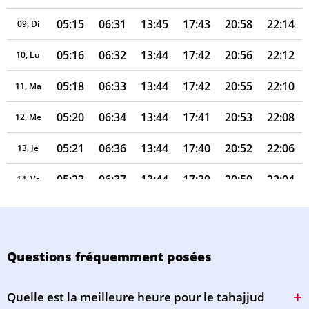
05:15
06:31
13:45
17:43
20:58
22:14
09, Di
05:16
06:32
13:44
17:42
20:56
22:12
10, Lu
05:18
06:33
13:44
17:42
20:55
22:10
11, Ma
05:20
06:34
13:44
17:41
20:53
22:08
12, Me
05:21
06:36
13:44
17:40
20:52
22:06
13, Je
05:23
06:37
13:44
17:39
20:50
22:04
14, Ve
05:24
06:38
13:44
17:38
20:48
22:02
15, Sa
05:26
06:39
13:43
17:38
20:47
22:00
16, Di
Questions fréquemment posées
05:28
06:41
13:43
17:37
20:45
21:58
17, Lu
Quelle est la meilleure heure pour le tahajjud
05:29
06:42
13:43
17:36
20:43
21:56
18, Ma