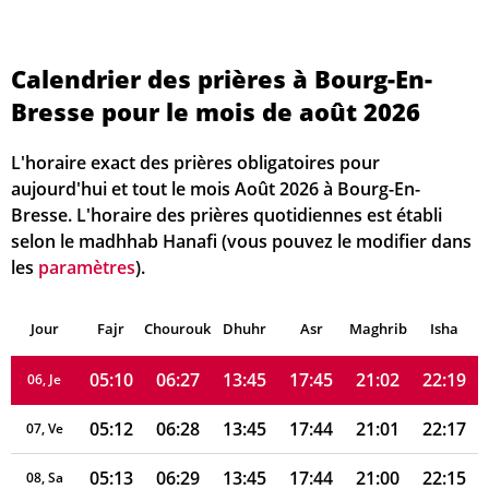
Calendrier des prières à Bourg-En-
Bresse pour le mois de août 2026
05:02
06:21
13:45
17:48
21:09
22:28
01, Sa
L'horaire exact des prières obligatoires pour
05:03
06:22
13:45
17:47
21:08
22:26
02, Di
aujourd'hui et tout le mois Août 2026 à Bourg-En-
Bresse. L'horaire des prières quotidiennes est établi
05:05
06:23
13:45
17:47
21:07
22:25
03, Lu
selon le madhhab Hanafi (vous pouvez le modifier dans
les
paramètres
).
05:07
06:24
13:45
17:46
21:05
22:23
04, Ma
Jour
05:08
Fajr
Chourouk
06:26
Dhuhr
13:45
17:46
Asr
Maghrib
21:04
22:21
Isha
05, Me
05:10
06:27
13:45
17:45
21:02
22:19
06, Je
05:12
06:28
13:45
17:44
21:01
22:17
07, Ve
05:13
06:29
13:45
17:44
21:00
22:15
08, Sa