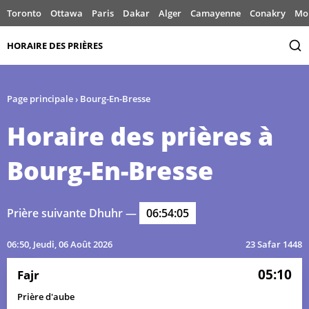
Toronto
Ottawa
Paris
Dakar
Alger
Camayenne
Conakry
Mo
HORAIRE DES PRIÈRES
Page principale
›
Bourg-En-Bresse
Horaire des prières à
Bourg-En-Bresse
Prière suivante Dhuhr —
06:54:05
06:50
, Jeudi, 06 Août 2026
23 Safar 1448
05:10
Fajr
Prière d'aube