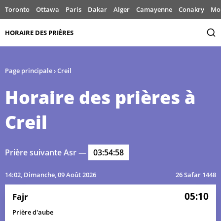
Toronto
Ottawa
Paris
Dakar
Alger
Camayenne
Conakry
Mo
HORAIRE DES PRIÈRES
Page principale
›
Creil
Horaire des prières à
Creil
Prière suivante Asr —
03:54:58
14:02
, Dimanche, 09 Août 2026
26 Safar 1448
05:10
Fajr
Prière d'aube