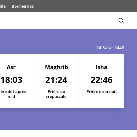
lle
Boumerdas
24 Safar 1448
Asr
Maghrib
Isha
18:03
21:24
22:46
18:07
21:33
22:58
ière de l'après-
Prière du
Prière de la nuit
mid
crépuscule
18:06
21:31
22:56
18:06
21:30
22:54
18:05
21:28
22:52