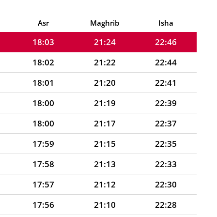
18:04
21:27
22:50
18:04
21:25
22:48
Asr
Maghrib
Isha
18:03
21:24
22:46
18:02
21:22
22:44
18:01
21:20
22:41
18:00
21:19
22:39
18:00
21:17
22:37
17:59
21:15
22:35
17:58
21:13
22:33
17:57
21:12
22:30
17:56
21:10
22:28