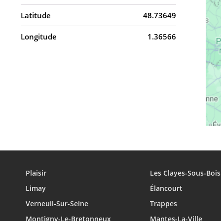
Latitude
48.73649
Longitude
1.36566
Plaisir
Les Clayes-Sous-Bois
Limay
Élancourt
Verneuil-Sur-Seine
Trappes
Montigny-Le-Bretonneux
Mantes-La-Ville