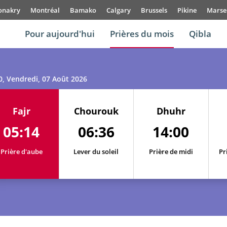
onakry
Montréal
Bamako
Calgary
Brussels
Pikine
Marsei
Pour aujourd'hui
Prières du mois
Qibla
0
, Vendredi, 07 Août 2026
Fajr
Chourouk
Dhuhr
05:14
06:36
14:00
01, Sa
05:03
06:28
14:01
Prière d'aube
Lever du soleil
Prière de midi
Pr
02, Di
05:04
06:30
14:01
03, Lu
05:06
06:31
14:01
04, Ma
05:08
06:32
14:01