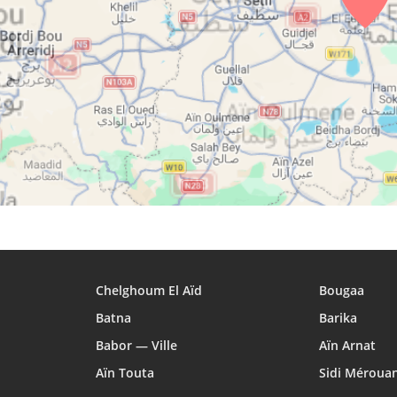
29, Sa
05:09
06:06
12:38
30, Di
05:10
06:07
12:38
31, Lu
05:10
06:08
12:38
Chelghoum El Aïd
Bougaa
Batna
Barika
Babor — Ville
Aïn Arnat
Aïn Touta
Sidi Méroua