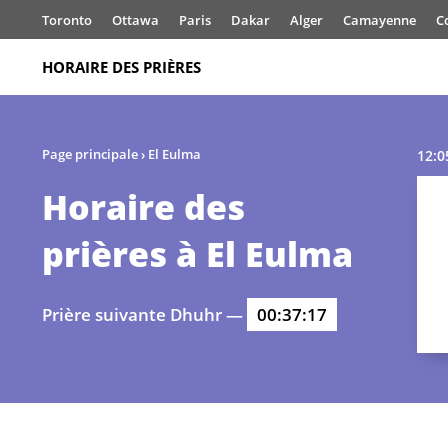
Toronto
Ottawa
Paris
Dakar
Alger
Camayenne
C
HORAIRE DES PRIÈRES
Page principale
›
El Eulma
12:0
Horaire des
prières à El Eulma
Prière suivante Dhuhr —
00:37:17