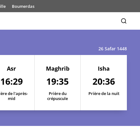
lle
Boumerdas
26 Safar 1448
16:31
19:43
20:45
16:31
19:42
20:44
Asr
Maghrib
Isha
16:29
19:35
20:36
16:31
19:41
20:43
ière de l'après-
16:30
Prière du
19:40
Prière de la nuit
20:42
mid
crépuscule
16:30
19:39
20:41
16:30
19:38
20:39
16:29
19:37
20:38