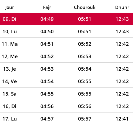
08, Sa
04:48
05:50
12:43
Jour
Fajr
Chourouk
Dhuhr
09, Di
04:49
05:51
12:43
10, Lu
04:50
05:51
12:43
11, Ma
04:51
05:52
12:42
12, Me
04:52
05:53
12:42
13, Je
04:53
05:54
12:42
14, Ve
04:54
05:55
12:42
15, Sa
04:55
05:55
12:42
16, Di
04:56
05:56
12:42
17, Lu
04:57
05:57
12:41
18, Ma
04:58
05:58
12:41