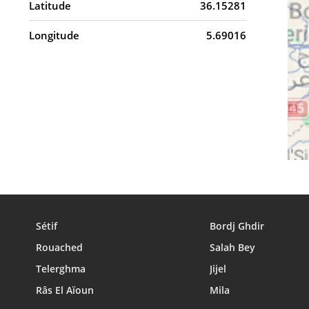
Latitude
36.15281
Longitude
5.69016
Sétif
Bordj Ghdir
Rouached
Salah Bey
Telerghma
Jijel
Râs El Aïoun
Mila