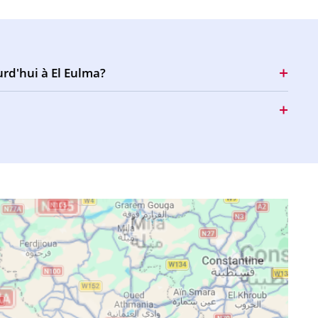
16:24
19:23
20:22
16:24
19:21
20:21
urd'hui à El Eulma?
16:23
19:20
20:19
16:22
19:19
20:18
16:22
19:18
20:16
16:21
19:16
20:15
16:21
19:15
20:13
16:20
19:14
20:12
16:19
19:12
20:10
16:19
19:11
20:09