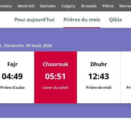
onakry
Montréal
Bamako
Calgary
Brussels
Pikine
Marsei
Pour aujourd'hui
Prières du mois
Qibla
5
, Dimanche, 09 Août 2026
01, Sa
04:41
05:44
12:44
02, Di
04:42
05:45
12:44
Fajr
Chourouk
Dhuhr
04:49
05:51
12:43
03, Lu
04:43
05:46
12:43
Prière d'aube
04, Ma
04:44
Lever du soleil
05:47
Prière de midi
12:43
Pr
05, Me
04:45
05:47
12:43
06, Je
04:46
05:48
12:43
07, Ve
04:47
05:49
12:43