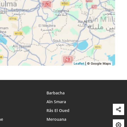
16:18
19:09
20:07
16:17
19:08
20:06
16:16
19:07
20:04
Leaflet
| © Google Maps
Barbacha
Aïn Smara
Râs El Oued
ne
Merouana