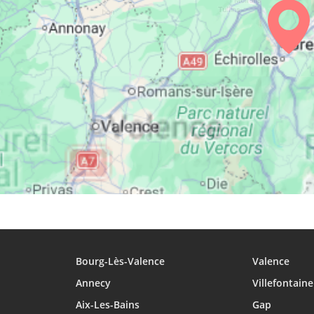
26, Me
05:43
06:52
13:39
27, Je
05:45
06:53
13:39
28, Ve
05:46
06:54
13:38
29, Sa
05:47
06:55
13:38
30, Di
05:49
06:56
13:38
31, Lu
05:50
06:58
13:37
Bourg-Lès-Valence
Valence
Annecy
Villefontaine
Aix-Les-Bains
Gap