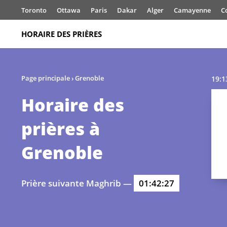
Toronto
Ottawa
Paris
Dakar
Alger
Camayenne
C
HORAIRE DES PRIÈRES
Page principale
›
Grenoble
19:1
Horaire des
prières à
Grenoble
Prière suivante Maghrib —
01:42:27