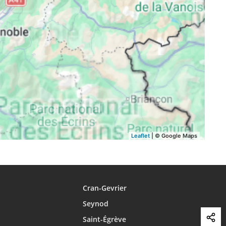
17:26
20:26
21:34
17:25
20:24
21:32
17:24
20:22
21:30
17:23
20:20
21:28
17:22
20:18
21:26
17:20
20:17
21:24
Leaflet
| © Google Maps
Cran-Gevrier
Seynod
Saint-Égrève