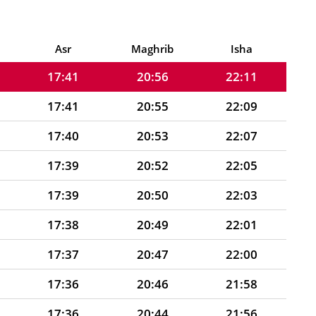
17:42
20:59
22:14
17:42
20:58
22:12
Asr
Maghrib
Isha
17:41
20:56
22:11
17:41
20:55
22:09
17:40
20:53
22:07
17:39
20:52
22:05
17:39
20:50
22:03
17:38
20:49
22:01
17:37
20:47
22:00
17:36
20:46
21:58
17:36
20:44
21:56