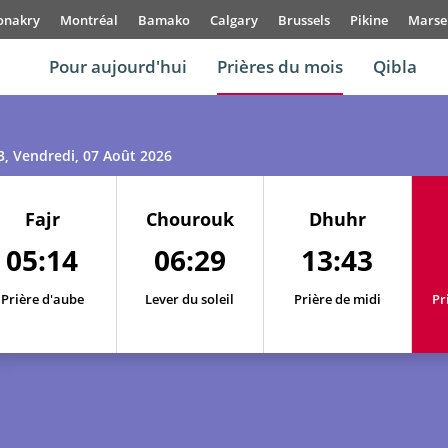
onakry
Montréal
Bamako
Calgary
Brussels
Pikine
Marsei
Pour aujourd'hui
Prières du mois
Qibla
3
, Vendredi, 07 Août 2026
Fajr
Chourouk
Dhuhr
05:14
06:29
13:43
Prière d'aube
Lever du soleil
Prière de midi
Pr
01, Sa
05:05
06:22
13:44
02, Di
05:07
06:23
13:43
03, Lu
05:08
06:24
13:43
04, Ma
05:10
06:25
13:43