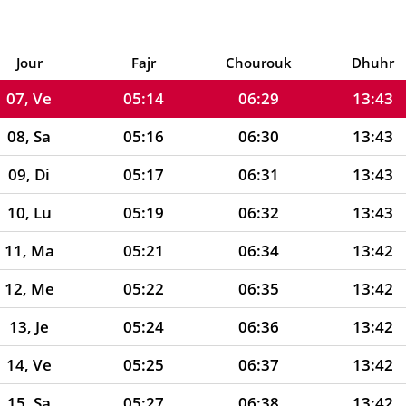
05, Me
05:11
06:27
13:43
06, Je
05:13
06:28
13:43
Jour
Fajr
Chourouk
Dhuhr
07, Ve
05:14
06:29
13:43
08, Sa
05:16
06:30
13:43
09, Di
05:17
06:31
13:43
10, Lu
05:19
06:32
13:43
11, Ma
05:21
06:34
13:42
12, Me
05:22
06:35
13:42
13, Je
05:24
06:36
13:42
14, Ve
05:25
06:37
13:42
15, Sa
05:27
06:38
13:42