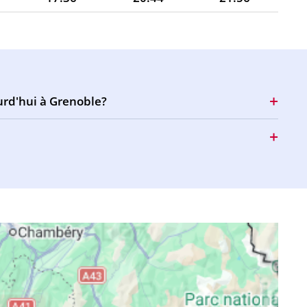
17:35
20:43
21:54
17:34
20:41
21:52
17:33
20:39
21:50
urd'hui à Grenoble?
17:32
20:38
21:48
17:31
20:36
21:46
17:30
20:34
21:44
17:30
20:33
21:42
17:29
20:31
21:40
17:28
20:29
21:38
17:27
20:27
21:36