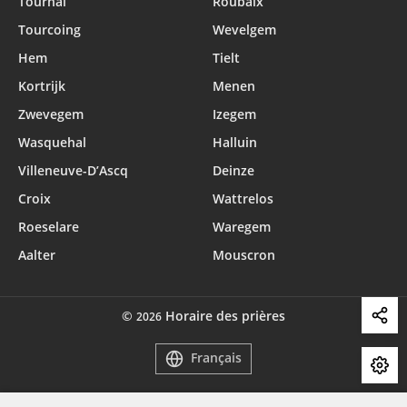
Tournai
Roubaix
Tourcoing
Wevelgem
Hem
Tielt
Kortrijk
Menen
Zwevegem
Izegem
Wasquehal
Halluin
Villeneuve-D’Ascq
Deinze
Croix
Wattrelos
Roeselare
Waregem
Aalter
Mouscron
©
Horaire des prières
2026
Français