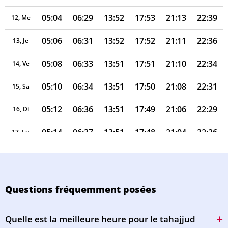
05:04
06:29
13:52
17:53
21:13
22:39
12, Me
05:06
06:31
13:52
17:52
21:11
22:36
13, Je
05:08
06:33
13:51
17:51
21:10
22:34
14, Ve
05:10
06:34
13:51
17:50
21:08
22:31
15, Sa
05:12
06:36
13:51
17:49
21:06
22:29
16, Di
05:14
06:37
13:51
17:48
21:04
22:26
17, Lu
05:16
06:39
13:51
17:47
21:02
22:24
18, Ma
05:18
06:40
13:50
17:46
21:00
22:21
19, Me
Questions fréquemment posées
05:20
06:42
13:50
17:45
20:58
22:19
20, Je
Quelle est la meilleure heure pour le tahajjud
05:22
06:43
13:50
17:44
20:56
22:16
21, Ve