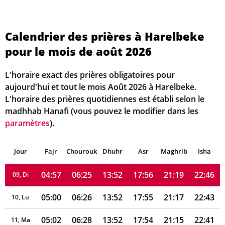
04:42
06:14
13:53
18:01
21:31
23:02
02, Di
Calendrier des prières à Harelbeke
04:45
06:16
13:53
18:01
21:29
23:00
03, Lu
pour le mois de août 2026
04:47
06:17
13:53
18:00
21:28
22:58
04, Ma
L'horaire exact des prières obligatoires pour
04:49
06:19
13:53
17:59
21:26
22:55
05, Me
aujourd'hui et tout le mois Août 2026 à Harelbeke.
L'horaire des prières quotidiennes est établi selon le
04:51
06:20
13:53
17:58
21:24
22:53
06, Je
madhhab Hanafi (vous pouvez le modifier dans les
paramètres
).
04:53
06:22
13:53
17:57
21:22
22:51
07, Ve
Jour
04:55
Fajr
Chourouk
06:23
Dhuhr
13:52
17:57
Asr
Maghrib
21:21
22:48
Isha
08, Sa
04:57
06:25
13:52
17:56
21:19
22:46
09, Di
05:00
06:26
13:52
17:55
21:17
22:43
10, Lu
05:02
06:28
13:52
17:54
21:15
22:41
11, Ma