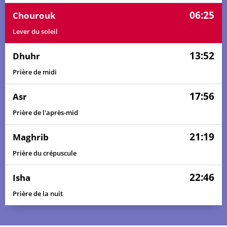
06:25
Chourouk
Lever du soleil
13:52
Dhuhr
Prière de midi
17:56
Asr
Prière de l'après-mid
21:19
Maghrib
Prière du crépuscule
22:46
Isha
Prière de la nuit
04:40
06:13
13:53
18:02
21:33
23:05
01, Sa