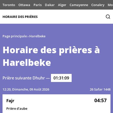
Toronto
Ottawa
Paris
Dakar
Alger
Camayenne
Conakry
Mo
HORAIRE DES PRIÈRES
Page principale
›
Harelbeke
Horaire des prières à
Harelbeke
Prière suivante Dhuhr —
01:31:09
12:20
, Dimanche, 09 Août 2026
26 Safar 1448
04:57
Fajr
Prière d'aube