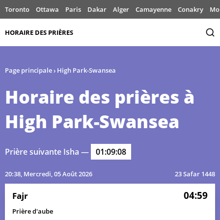
Toronto
Ottawa
Paris
Dakar
Alger
Camayenne
Conakry
Mo
HORAIRE DES PRIÈRES
Page principale
›
High Park-Swansea
Horaire des prières à
High Park-Swansea
Prière suivante Isha —
01:09:08
20:38
, Mercredi, 05 Août 2026
23 Safar 1448
04:59
Fajr
Prière d'aube