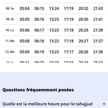
05:04
06:15
13:24
17:19
20:32
21:43
08, Sa
05:05
06:16
13:23
17:19
20:30
21:41
09, Di
05:06
06:17
13:23
17:18
20:29
21:39
10, Lu
05:08
06:18
13:23
17:18
20:27
21:37
11, Ma
05:09
06:19
13:23
17:17
20:26
21:36
12, Me
05:11
06:20
13:23
17:16
20:24
21:34
13, Je
05:12
06:21
13:23
17:15
20:23
21:32
14, Ve
05:13
06:23
13:22
17:15
20:21
21:30
15, Sa
Questions fréquemment posées
05:15
06:24
13:22
17:14
20:20
21:29
16, Di
Quelle est la meilleure heure pour le tahajjud
05:16
06:25
13:22
17:13
20:18
21:27
17, Lu