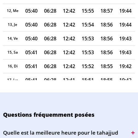
05:40
06:28
12:42
15:55
18:57
19:44
12, Me
05:40
06:28
12:42
15:54
18:56
19:44
13, Je
05:40
06:28
12:42
15:53
18:56
19:43
14, Ve
05:41
06:28
12:42
15:53
18:56
19:43
15, Sa
05:41
06:28
12:42
15:52
18:55
19:42
16, Di
05:41
06:28
12:41
15:51
18:55
19:42
17, Lu
05:41
06:28
12:41
15:50
18:54
19:41
18, Ma
05:41
06:28
12:41
15:49
18:54
19:40
19, Me
Questions fréquemment posées
05:41
06:28
12:41
15:48
18:53
19:40
20, Je
Quelle est la meilleure heure pour le tahajjud
05:41
06:28
12:40
15:47
18:53
19:39
21, Ve