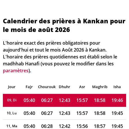
05:38
06:27
12:44
16:01
19:00
19:49
02, Di
Calendrier des prières à Kankan pour
05:39
06:27
12:43
16:01
19:00
19:48
03, Lu
le mois de août 2026
05:39
06:27
12:43
16:00
19:00
19:48
04, Ma
L'horaire exact des prières obligatoires pour
05:39
06:27
12:43
16:00
18:59
19:47
05, Me
aujourd'hui et tout le mois Août 2026 à Kankan.
L'horaire des prières quotidiennes est établi selon le
05:39
06:27
12:43
15:59
18:59
19:47
06, Je
madhhab Hanafi (vous pouvez le modifier dans les
paramètres
).
05:39
06:27
12:43
15:59
18:59
19:46
07, Ve
Jour
05:40
Fajr
Chourouk
06:27
Dhuhr
12:43
15:58
Asr
Maghrib
18:58
19:46
Isha
08, Sa
05:40
06:27
12:43
15:57
18:58
19:46
09, Di
05:40
06:27
12:43
15:57
18:58
19:45
10, Lu
05:40
06:28
12:42
15:56
18:57
19:45
11, Ma