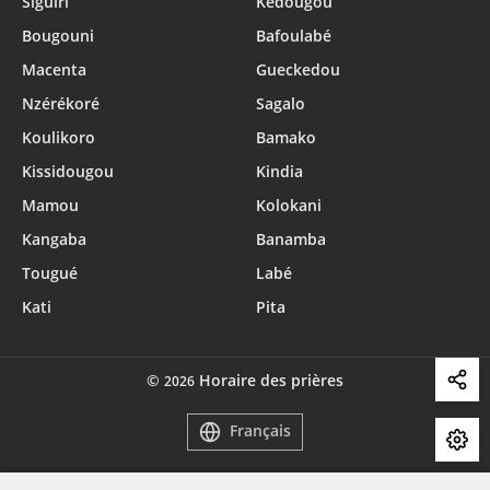
Siguiri
Kédougou
Bougouni
Bafoulabé
Macenta
Gueckedou
Nzérékoré
Sagalo
Koulikoro
Bamako
Kissidougou
Kindia
Mamou
Kolokani
Kangaba
Banamba
Tougué
Labé
Kati
Pita
©
Horaire des prières
2026
Français