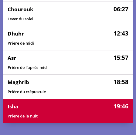
06:27
Chourouk
Lever du soleil
12:43
Dhuhr
Prière de midi
15:57
Asr
Prière de l'après-mid
18:58
Maghrib
Prière du crépuscule
19:46
Isha
Prière de la nuit
05:38
06:26
12:44
16:02
19:01
19:49
01, Sa