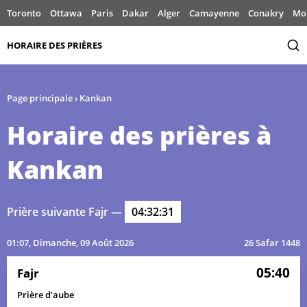
Toronto
Ottawa
Paris
Dakar
Alger
Camayenne
Conakry
Mo
HORAIRE DES PRIÈRES
Page principale
›
Kankan
Horaire des prières à
Kankan
Prière suivante Fajr —
04:32:31
01:07
, Dimanche, 09 Août 2026
26 Safar 1448
05:40
Fajr
Prière d'aube