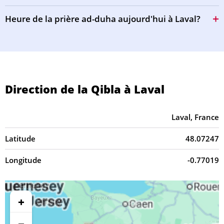
05:47
07:03
14:07
18:00
21:10
22:25
19, Me
Heure de la prière ad-duha aujourd'hui à Laval?
05:49
07:04
14:06
17:59
21:08
22:23
20, Je
05:51
07:06
14:06
17:58
21:06
22:21
21, Ve
05:53
07:07
14:06
17:57
21:04
22:18
22, Sa
Direction de la Qibla à Laval
05:54
07:09
14:06
17:56
21:02
22:16
23, Di
Laval, France
05:56
07:10
14:05
17:55
21:00
22:14
24, Lu
Latitude
48.07247
05:58
07:11
14:05
17:54
20:58
22:12
25, Ma
Longitude
-0.77019
05:59
07:13
14:05
17:53
20:56
22:09
26, Me
06:01
07:14
14:05
17:52
20:54
22:07
27, Je
+
06:03
07:15
14:04
17:51
20:52
22:05
28, Ve
−