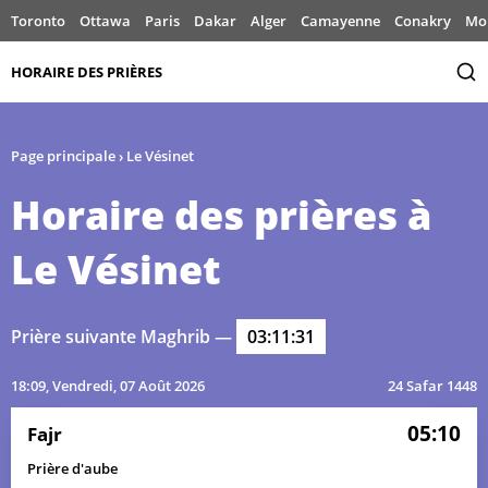
Toronto
Ottawa
Paris
Dakar
Alger
Camayenne
Conakry
Mo
HORAIRE DES PRIÈRES
Page principale
›
Le Vésinet
Horaire des prières à
Le Vésinet
Prière suivante Maghrib —
03:11:31
18:09
, Vendredi, 07 Août 2026
24 Safar 1448
05:10
Fajr
Prière d'aube