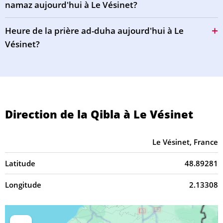
namaz aujourd'hui à Le Vésinet?
05:34
06:51
13:55
17:48
20:58
22:15
20, Je
Heure de la prière ad-duha aujourd'hui à Le
05:36
06:52
13:55
17:47
20:56
22:12
21, Ve
Vésinet?
05:38
06:54
13:54
17:46
20:54
22:10
22, Sa
05:39
06:55
13:54
17:45
20:52
22:08
23, Di
05:41
06:57
13:54
17:44
20:50
22:05
24, Lu
Direction de la Qibla à Le Vésinet
05:43
06:58
13:54
17:43
20:48
22:03
25, Ma
Le Vésinet, France
05:45
07:00
13:53
17:42
20:46
22:01
26, Me
Latitude
48.89281
05:47
07:01
13:53
17:41
20:44
21:58
27, Je
Longitude
2.13308
05:48
07:02
13:53
17:39
20:42
21:56
28, Ve
05:50
07:04
13:52
17:38
20:40
21:54
29, Sa