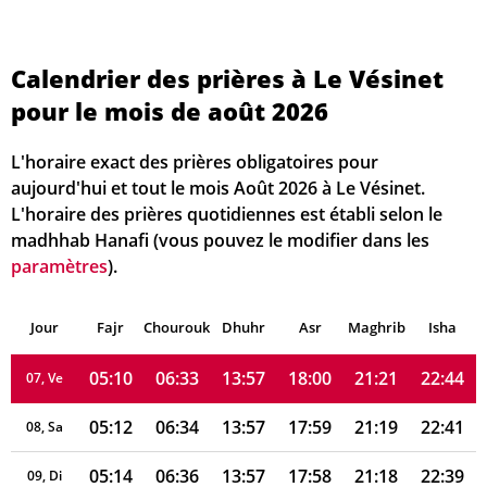
Calendrier des prières à Le Vésinet
04:58
06:25
13:58
18:04
21:30
22:56
01, Sa
pour le mois de août 2026
05:00
06:26
13:58
18:03
21:29
22:54
02, Di
L'horaire exact des prières obligatoires pour
05:02
06:27
13:58
18:03
21:27
22:52
03, Lu
aujourd'hui et tout le mois Août 2026 à Le Vésinet.
L'horaire des prières quotidiennes est établi selon le
05:04
06:29
13:58
18:02
21:26
22:50
04, Ma
madhhab Hanafi (vous pouvez le modifier dans les
paramètres
).
05:06
06:30
13:57
18:01
21:24
22:48
05, Me
Jour
05:08
Fajr
Chourouk
06:31
Dhuhr
13:57
18:01
Asr
Maghrib
21:23
22:46
Isha
06, Je
05:10
06:33
13:57
18:00
21:21
22:44
07, Ve
05:12
06:34
13:57
17:59
21:19
22:41
08, Sa
05:14
06:36
13:57
17:58
21:18
22:39
09, Di