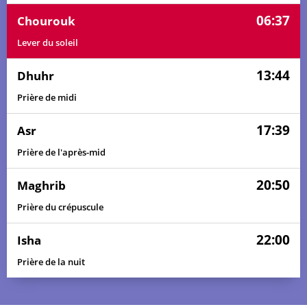
06:37
Chourouk
Lever du soleil
13:44
Dhuhr
Prière de midi
17:39
Asr
Prière de l'après-mid
20:50
Maghrib
Prière du crépuscule
22:00
Isha
Prière de la nuit
05:15
06:28
13:45
17:43
21:00
22:13
01, Sa