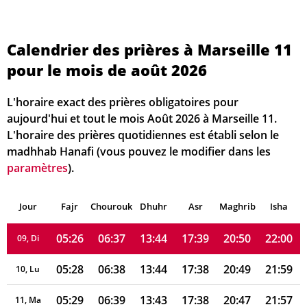
05:17
06:29
13:45
17:43
20:59
22:12
02, Di
Calendrier des prières à Marseille 11
05:18
06:30
13:44
17:42
20:58
22:10
03, Lu
pour le mois de août 2026
05:19
06:31
13:44
17:42
20:57
22:09
04, Ma
L'horaire exact des prières obligatoires pour
05:21
06:33
13:44
17:41
20:55
22:07
05, Me
aujourd'hui et tout le mois Août 2026 à Marseille 11.
L'horaire des prières quotidiennes est établi selon le
05:22
06:34
13:44
17:41
20:54
22:05
06, Je
madhhab Hanafi (vous pouvez le modifier dans les
paramètres
).
05:24
06:35
13:44
17:40
20:53
22:04
07, Ve
Jour
05:25
Fajr
Chourouk
06:36
Dhuhr
13:44
17:39
Asr
Maghrib
20:51
22:02
Isha
08, Sa
05:26
06:37
13:44
17:39
20:50
22:00
09, Di
05:28
06:38
13:44
17:38
20:49
21:59
10, Lu
05:29
06:39
13:43
17:38
20:47
21:57
11, Ma