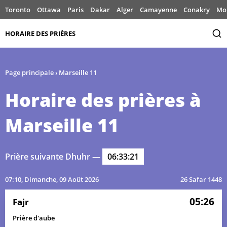
Toronto
Ottawa
Paris
Dakar
Alger
Camayenne
Conakry
Mo
HORAIRE DES PRIÈRES
Page principale
›
Marseille 11
Horaire des prières à
Marseille 11
Prière suivante Dhuhr —
06:33:21
07:10
, Dimanche, 09 Août 2026
26 Safar 1448
05:26
Fajr
Prière d'aube