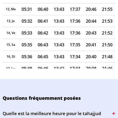
05:31
06:40
13:43
17:37
20:46
21:55
12, Me
05:32
06:41
13:43
17:36
20:44
21:53
13, Je
05:33
06:42
13:43
17:36
20:43
21:52
14, Ve
05:35
06:43
13:43
17:35
20:41
21:50
15, Sa
05:36
06:45
13:43
17:34
20:40
21:48
16, Di
05:38
06:46
13:42
17:33
20:38
21:46
17, Lu
05:39
06:47
13:42
17:33
20:37
21:44
18, Ma
05:40
06:48
13:42
17:32
20:35
21:43
19, Me
Questions fréquemment posées
05:42
06:49
13:42
17:31
20:34
21:41
20, Je
Quelle est la meilleure heure pour le tahajjud
05:43
06:50
13:41
17:30
20:32
21:39
21, Ve