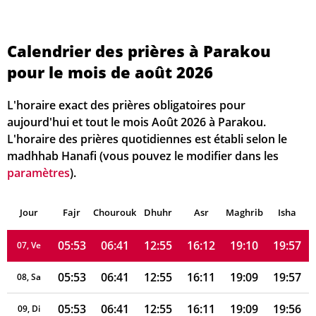
Calendrier des prières à Parakou
05:52
06:40
12:56
16:15
19:12
20:00
01, Sa
pour le mois de août 2026
05:52
06:40
12:56
16:15
19:11
19:59
02, Di
L'horaire exact des prières obligatoires pour
05:52
06:40
12:56
16:14
19:11
19:59
03, Lu
aujourd'hui et tout le mois Août 2026 à Parakou.
L'horaire des prières quotidiennes est établi selon le
05:53
06:40
12:56
16:14
19:11
19:58
04, Ma
madhhab Hanafi (vous pouvez le modifier dans les
paramètres
).
05:53
06:41
12:56
16:13
19:10
19:58
05, Me
Jour
05:53
Fajr
Chourouk
06:41
Dhuhr
12:55
16:12
Asr
Maghrib
19:10
19:58
Isha
06, Je
05:53
06:41
12:55
16:12
19:10
19:57
07, Ve
05:53
06:41
12:55
16:11
19:09
19:57
08, Sa
05:53
06:41
12:55
16:11
19:09
19:56
09, Di