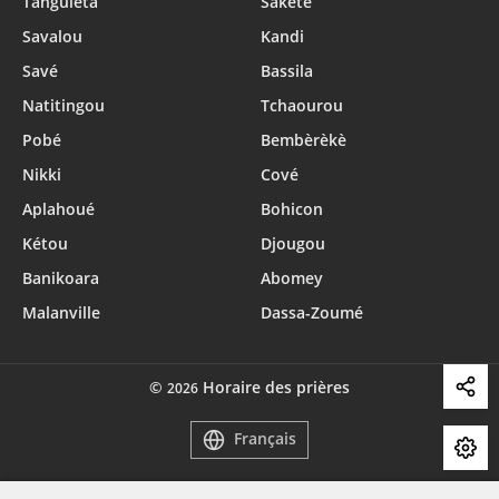
Tanguiéta
Sakété
Savalou
Kandi
Savé
Bassila
Natitingou
Tchaourou
Pobé
Bembèrèkè
Nikki
Cové
Aplahoué
Bohicon
Kétou
Djougou
Banikoara
Abomey
Malanville
Dassa-Zoumé
©
Horaire des prières
2026
Français