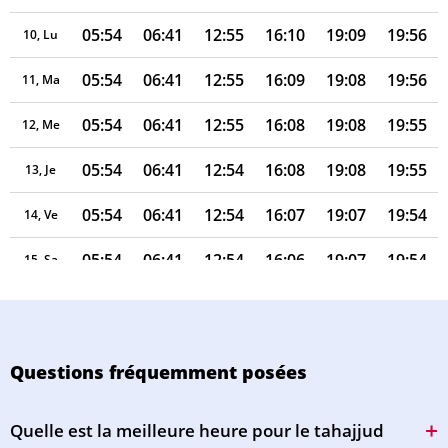
05:54
06:41
12:55
16:10
19:09
19:56
10, Lu
05:54
06:41
12:55
16:09
19:08
19:56
11, Ma
05:54
06:41
12:55
16:08
19:08
19:55
12, Me
05:54
06:41
12:54
16:08
19:08
19:55
13, Je
05:54
06:41
12:54
16:07
19:07
19:54
14, Ve
05:54
06:41
12:54
16:06
19:07
19:54
15, Sa
05:54
06:41
12:54
16:05
19:06
19:53
16, Di
05:54
06:41
12:54
16:05
19:06
19:53
17, Lu
Questions fréquemment posées
05:54
06:41
12:53
16:04
19:05
19:52
18, Ma
Quelle est la meilleure heure pour le tahajjud
05:54
06:41
12:53
16:03
19:05
19:52
19, Me