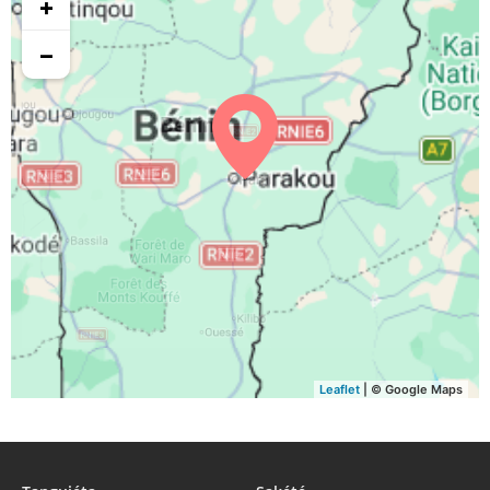
+
05:55
06:41
12:50
15:53
18:59
19:45
30, Di
−
05:55
06:41
12:50
15:54
18:59
19:45
31, Lu
Leaflet
| © Google Maps