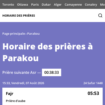
Toronto
Ottawa
Paris
Dakar
Alger
Camayenne
Conakry
Mo
HORAIRE DES PRIÈRES
Page principale
›
Parakou
Horaire des prières à
Parakou
Prière suivante Asr —
00:38:33
15:33
, Vendredi, 07 Août 2026
24 Safar 1448
05:53
Fajr
Prière d'aube