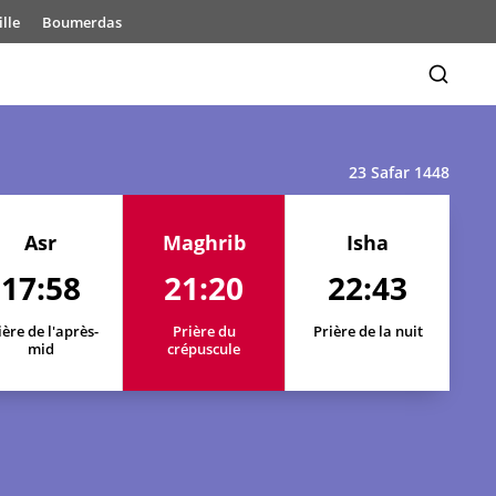
lle
Boumerdas
23 Safar 1448
Asr
Maghrib
Isha
17:58
21:20
22:43
ière de l'après-
Prière du
Prière de la nuit
mid
crépuscule
18:02
21:28
22:53
18:01
21:26
22:51
18:01
21:25
22:49