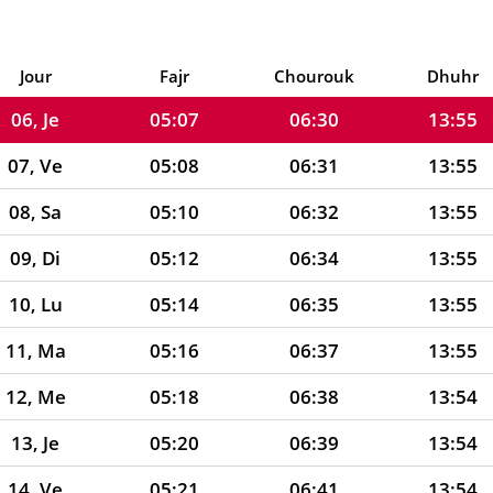
04, Ma
05:03
06:27
13:56
05, Me
05:05
06:28
13:55
Jour
Fajr
Chourouk
Dhuhr
06, Je
05:07
06:30
13:55
07, Ve
05:08
06:31
13:55
08, Sa
05:10
06:32
13:55
09, Di
05:12
06:34
13:55
10, Lu
05:14
06:35
13:55
11, Ma
05:16
06:37
13:55
12, Me
05:18
06:38
13:54
13, Je
05:20
06:39
13:54
14, Ve
05:21
06:41
13:54