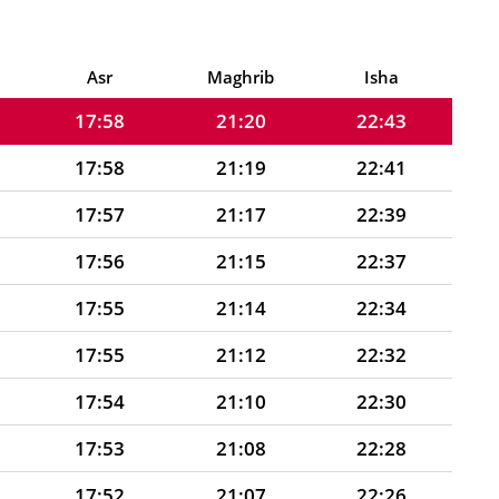
18:00
21:23
22:47
17:59
21:22
22:45
Asr
Maghrib
Isha
17:58
21:20
22:43
17:58
21:19
22:41
17:57
21:17
22:39
17:56
21:15
22:37
17:55
21:14
22:34
17:55
21:12
22:32
17:54
21:10
22:30
17:53
21:08
22:28
17:52
21:07
22:26