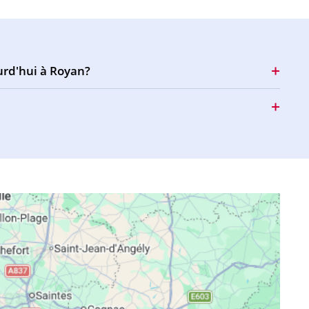
18:00
21:06
22:16
17:59
21:04
22:14
urd'hui à Royan?
17:58
21:02
22:12
17:57
21:00
22:10
17:56
20:59
22:08
17:55
20:57
22:06
17:54
20:55
22:04
17:53
20:53
22:02
17:52
20:51
22:00
17:51
20:50
21:58