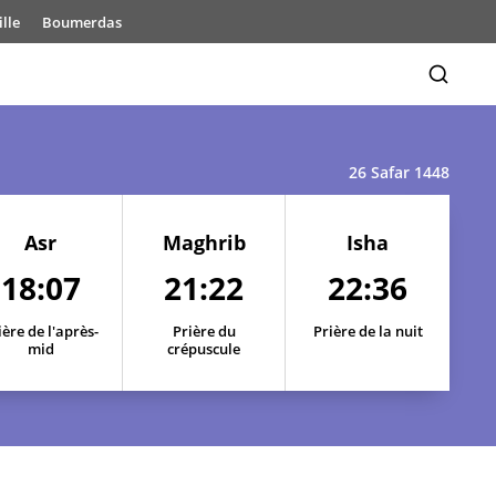
lle
Boumerdas
26 Safar 1448
18:12
21:33
22:50
18:12
21:31
22:49
Asr
Maghrib
Isha
18:07
21:22
22:36
18:11
21:30
22:47
ière de l'après-
18:11
Prière du
21:29
Prière de la nuit
22:45
mid
crépuscule
18:10
21:27
22:43
18:09
21:26
22:41
18:09
21:24
22:40