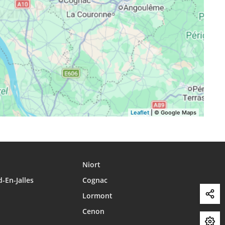
17:50
20:48
21:56
17:49
20:46
21:54
17:48
20:44
21:52
Leaflet
| © Google Maps
Niort
-En-Jalles
Cognac
Lormont
Cenon