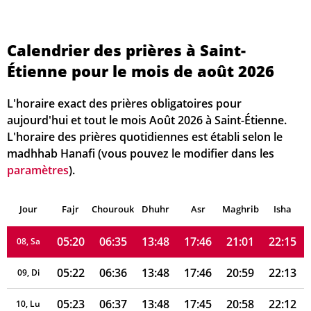
05:09
06:26
13:49
17:50
21:11
22:28
01, Sa
Calendrier des prières à Saint-
05:11
06:28
13:49
17:50
21:09
22:26
02, Di
Étienne pour le mois de août 2026
05:12
06:29
13:49
17:49
21:08
22:24
03, Lu
L'horaire exact des prières obligatoires pour
05:14
06:30
13:49
17:49
21:07
22:22
04, Ma
aujourd'hui et tout le mois Août 2026 à Saint-Étienne.
L'horaire des prières quotidiennes est établi selon le
05:15
06:31
13:48
17:48
21:05
22:21
05, Me
madhhab Hanafi (vous pouvez le modifier dans les
paramètres
).
05:17
06:32
13:48
17:47
21:04
22:19
06, Je
Jour
05:18
Fajr
Chourouk
06:33
Dhuhr
13:48
17:47
Asr
Maghrib
21:02
22:17
Isha
07, Ve
05:20
06:35
13:48
17:46
21:01
22:15
08, Sa
05:22
06:36
13:48
17:46
20:59
22:13
09, Di
05:23
06:37
13:48
17:45
20:58
22:12
10, Lu