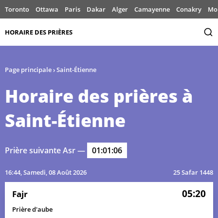
Toronto
Ottawa
Paris
Dakar
Alger
Camayenne
Conakry
Mo
HORAIRE DES PRIÈRES
Page principale
›
Saint-Étienne
Horaire des prières à
Saint-Étienne
Prière suivante Asr —
01:01:06
16:44
, Samedi, 08 Août 2026
25 Safar 1448
05:20
Fajr
Prière d'aube