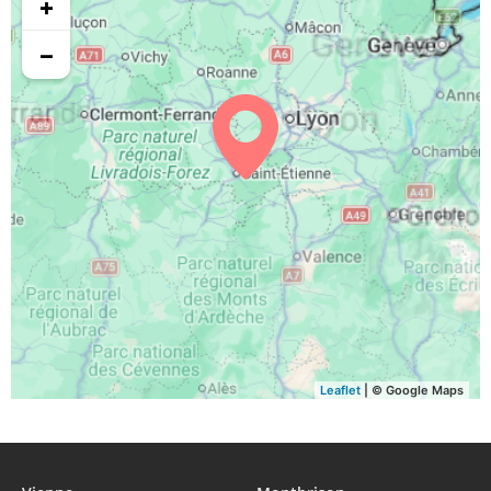
+
05:55
07:03
13:43
17:26
20:22
21:30
31, Lu
−
Leaflet
| © Google Maps