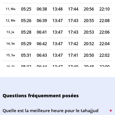
05:25
06:38
13:48
17:44
20:56
22:10
11, Ma
05:26
06:39
13:47
17:43
20:55
22:08
12, Me
05:28
06:41
13:47
17:43
20:53
22:06
13, Je
05:29
06:42
13:47
17:42
20:52
22:04
14, Ve
05:31
06:43
13:47
17:41
20:50
22:02
15, Sa
05:32
06:44
13:47
17:40
20:48
22:00
16, Di
05:34
06:46
13:47
17:39
20:47
21:58
17, Lu
05:36
06:47
13:46
17:39
20:45
21:56
18, Ma
Questions fréquemment posées
05:37
06:48
13:46
17:38
20:43
21:54
19, Me
Quelle est la meilleure heure pour le tahajjud
05:39
06:49
13:46
17:37
20:42
21:52
20, Je