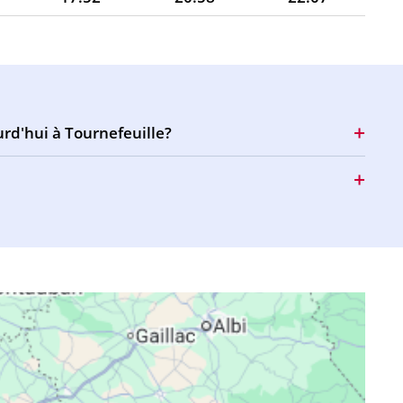
17:51
20:57
22:06
17:50
20:55
22:04
17:49
20:54
22:02
urd'hui à Tournefeuille?
17:49
20:52
22:00
17:48
20:51
21:58
17:47
20:49
21:56
17:46
20:47
21:54
17:45
20:46
21:53
17:44
20:44
21:51
17:43
20:42
21:49