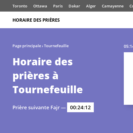
Toronto
Ottawa
Paris
Dakar
Alger
Camayenne
C
HORAIRE DES PRIÈRES
Page principale
›
Tournefeuille
05:1
Horaire des
prières à
Tournefeuille
Prière suivante Fajr —
00:24:12