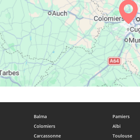
26, Me
06:05
07:12
13:57
27, Je
06:07
07:13
13:56
28, Ve
06:08
07:14
13:56
29, Sa
06:09
07:15
13:56
30, Di
06:11
07:16
13:55
31, Lu
06:12
07:17
13:55
Balma
Pamiers
Colomiers
Albi
Carcassonne
Toulouse