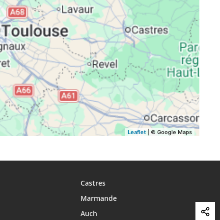
17:42
20:41
21:47
17:41
20:39
21:45
17:41
20:37
21:43
17:40
20:36
21:41
17:39
20:34
21:39
17:38
20:32
21:37
Leaflet
| © Google Maps
Castres
Marmande
Auch