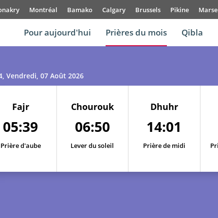
onakry
Montréal
Bamako
Calgary
Brussels
Pikine
Marsei
Pour aujourd'hui
Prières du mois
Qibla
4
, Vendredi, 07 Août 2026
Fajr
Chourouk
Dhuhr
05:39
06:50
14:01
Prière d'aube
Lever du soleil
Prière de midi
Pr
01, Sa
05:30
06:44
14:01
02, Di
05:32
06:45
14:01
03, Lu
05:33
06:46
14:01
04, Ma
05:35
06:47
14:01