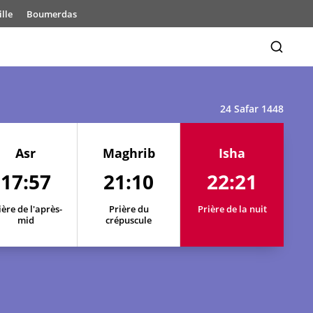
lle
Boumerdas
24 Safar 1448
Asr
Maghrib
Isha
17:57
21:10
22:21
ière de l'après-
Prière du
Prière de la nuit
18:00
21:18
22:31
mid
crépuscule
17:59
21:16
22:29
17:59
21:15
22:28
17:59
21:14
22:26