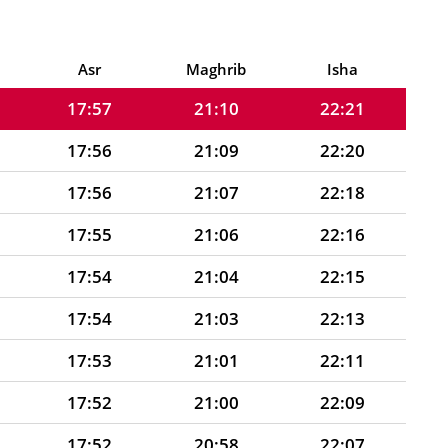
17:58
21:13
22:25
17:57
21:11
22:23
Asr
Maghrib
Isha
17:57
21:10
22:21
17:56
21:09
22:20
17:56
21:07
22:18
17:55
21:06
22:16
17:54
21:04
22:15
17:54
21:03
22:13
17:53
21:01
22:11
17:52
21:00
22:09
17:52
20:58
22:07