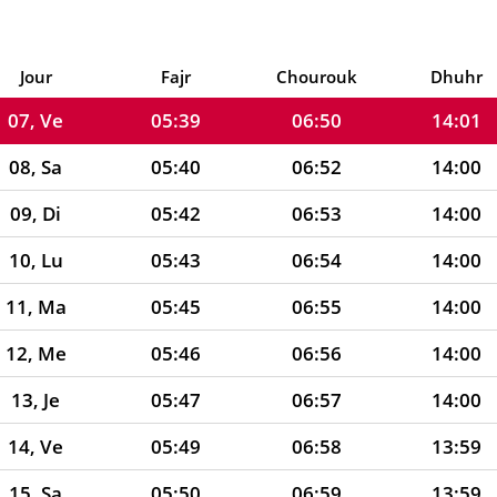
05, Me
05:36
06:48
14:01
06, Je
05:37
06:49
14:01
Jour
Fajr
Chourouk
Dhuhr
07, Ve
05:39
06:50
14:01
08, Sa
05:40
06:52
14:00
09, Di
05:42
06:53
14:00
10, Lu
05:43
06:54
14:00
11, Ma
05:45
06:55
14:00
12, Me
05:46
06:56
14:00
13, Je
05:47
06:57
14:00
14, Ve
05:49
06:58
13:59
15, Sa
05:50
06:59
13:59