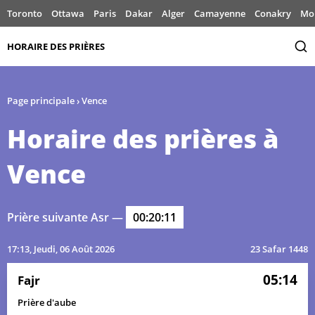
Toronto
Ottawa
Paris
Dakar
Alger
Camayenne
Conakry
Mo
HORAIRE DES PRIÈRES
Page principale
›
Vence
Horaire des prières à
Vence
Prière suivante Asr —
00:20:11
17:13
, Jeudi, 06 Août 2026
23 Safar 1448
05:14
Fajr
Prière d'aube