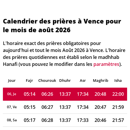
Calendrier des prières à Vence pour
le mois de août 2026
05:07
06:20
13:38
17:37
20:55
22:08
01, Sa
05:08
06:21
13:38
17:37
20:54
22:07
02, Di
L'horaire exact des prières obligatoires pour
aujourd'hui et tout le mois Août 2026 à Vence. L'horaire
05:09
06:23
13:38
17:36
20:52
22:05
03, Lu
des prières quotidiennes est établi selon le madhhab
Hanafi (vous pouvez le modifier dans les
paramètres
).
05:11
06:24
13:38
17:36
20:51
22:04
04, Ma
Jour
05:12
Fajr
Chourouk
06:25
Dhuhr
13:38
17:35
Asr
Maghrib
20:50
22:02
Isha
05, Me
05:14
06:26
13:37
17:34
20:48
22:00
06, Je
05:15
06:27
13:37
17:34
20:47
21:59
07, Ve
05:17
06:28
13:37
17:33
20:46
21:57
08, Sa