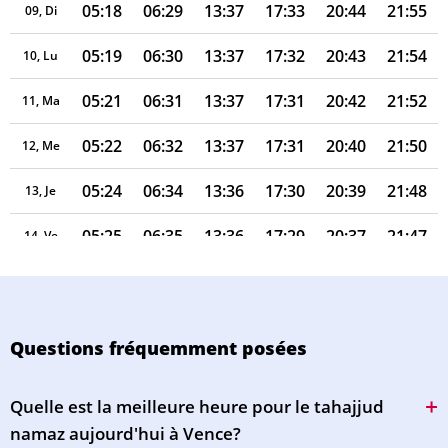
05:18
06:29
13:37
17:33
20:44
21:55
09, Di
05:19
06:30
13:37
17:32
20:43
21:54
10, Lu
05:21
06:31
13:37
17:31
20:42
21:52
11, Ma
05:22
06:32
13:37
17:31
20:40
21:50
12, Me
05:24
06:34
13:36
17:30
20:39
21:48
13, Je
05:25
06:35
13:36
17:29
20:37
21:47
14, Ve
05:26
06:36
13:36
17:29
20:36
21:45
15, Sa
05:28
06:37
13:36
17:28
20:34
21:43
16, Di
Questions fréquemment posées
05:29
06:38
13:36
17:27
20:32
21:41
17, Lu
Quelle est la meilleure heure pour le tahajjud
05:31
06:39
13:35
17:26
20:31
21:39
18, Ma
namaz aujourd'hui à Vence?