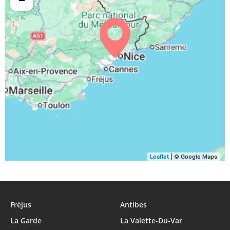
05:46
06:52
13:32
17:16
20:13
21:18
29, Sa
05:47
06:53
13:32
17:15
20:11
21:16
30, Di
05:48
06:54
13:32
17:14
20:09
21:14
31, Lu
Leaflet
| © Google Maps
Fréjus
Antibes
La Garde
La Valette-Du-Var