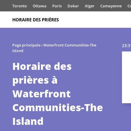
Toronto
Ottawa
Paris
Dakar
Alger
Camayenne
C
HORAIRE DES PRIÈRES
Page principale
›
Waterfront Communities-The
23:3
Island
Horaire des
prières à
Waterfront
Communities-The
Island