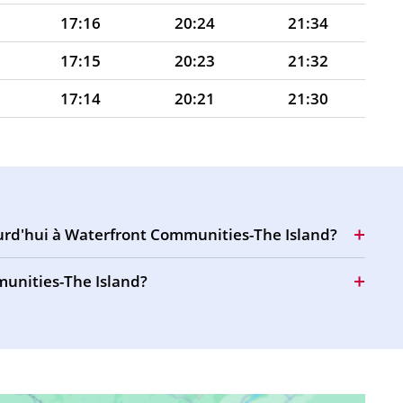
17:16
20:24
21:34
17:15
20:23
21:32
17:14
20:21
21:30
17:14
20:19
21:28
17:13
20:18
21:26
17:12
20:16
21:24
ourd'hui à Waterfront Communities-The Island?
17:11
20:15
21:23
munities-The Island?
17:10
20:13
21:21
17:10
20:12
21:19
17:09
20:10
21:17
17:08
20:08
21:15