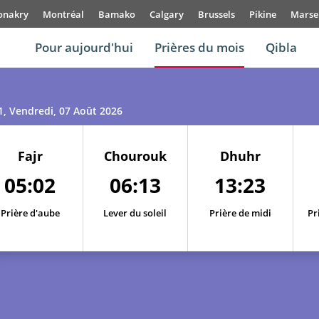
onakry
Montréal
Bamako
Calgary
Brussels
Pikine
Marsei
Pour aujourd'hui
Prières du mois
Qibla
1
, Vendredi, 07 Août 2026
Fajr
Chourouk
Dhuhr
05:02
06:13
13:23
Prière d'aube
Lever du soleil
Prière de midi
Pr
01, Sa
04:53
06:07
13:24