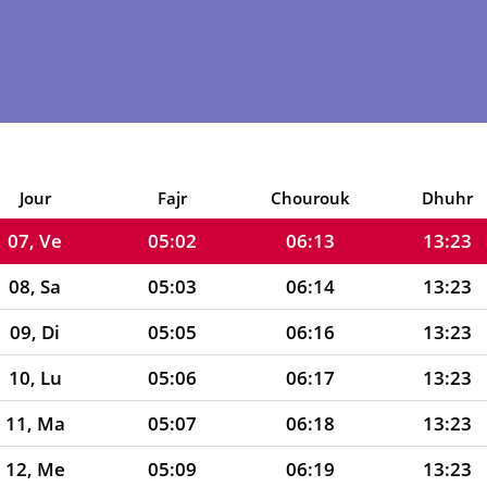
02, Di
04:55
06:08
13:24
03, Lu
04:56
06:09
13:24
04, Ma
04:58
06:10
13:24
05, Me
04:59
06:11
13:24
06, Je
05:00
06:12
13:23
Jour
Fajr
Chourouk
Dhuhr
07, Ve
05:02
06:13
13:23
08, Sa
05:03
06:14
13:23
09, Di
05:05
06:16
13:23
10, Lu
05:06
06:17
13:23
11, Ma
05:07
06:18
13:23
12, Me
05:09
06:19
13:23