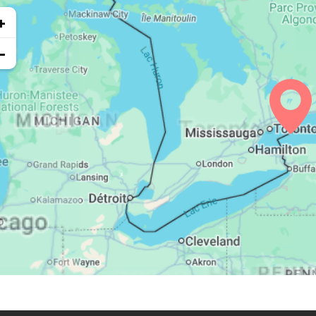
+
24, Lu
05:26
06:32
13:20
−
25, Ma
05:27
06:33
13:20
26, Me
05:28
06:35
13:19
27, Je
05:30
06:36
13:19
28, Ve
05:31
06:37
13:19
29, Sa
05:32
06:38
13:18
30, Di
05:34
06:39
13:18
31, Lu
05:35
06:40
13:18