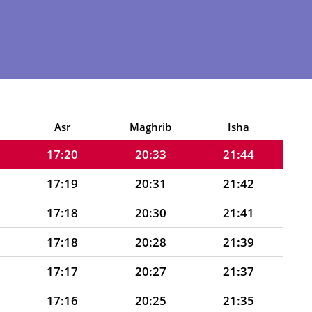
17:22
20:39
21:52
17:22
20:38
21:51
17:21
20:37
21:49
17:21
20:35
21:47
17:20
20:34
21:46
Asr
Maghrib
Isha
17:20
20:33
21:44
17:19
20:31
21:42
17:18
20:30
21:41
17:18
20:28
21:39
17:17
20:27
21:37
17:16
20:25
21:35