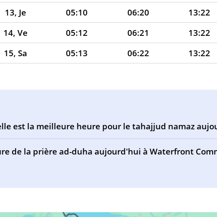
13, Je
05:10
06:20
13:22
14, Ve
05:12
06:21
13:22
15, Sa
05:13
06:22
13:22
16, Di
05:15
06:23
13:22
17, Lu
05:16
06:25
13:22
18, Ma
05:17
06:26
13:21
lle est la meilleure heure pour le tahajjud namaz auj
19, Me
05:19
06:27
13:21
re de la prière ad-duha aujourd'hui à Waterfront Com
20, Je
05:20
06:28
13:21
21, Ve
05:21
06:29
13:21
22, Sa
05:23
06:30
13:20
23, Di
05:24
06:31
13:20