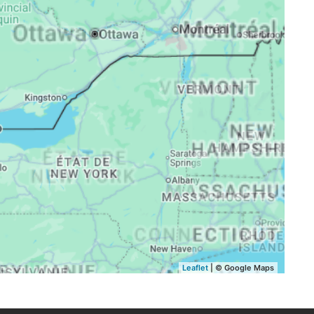
17:07
20:07
21:13
17:06
20:05
21:11
17:05
20:03
21:09
17:04
20:02
21:07
17:03
20:00
21:05
17:02
19:58
21:04
17:01
19:56
21:02
17:00
19:55
21:00
Leaflet
| © Google Maps