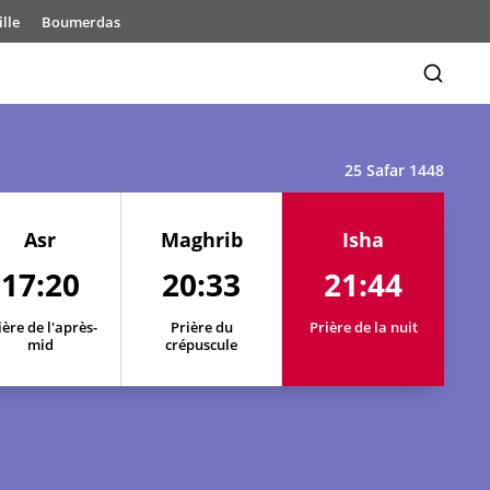
lle
Boumerdas
25 Safar 1448
Asr
Maghrib
Isha
17:20
20:33
21:44
ière de l'après-
Prière du
Prière de la nuit
mid
crépuscule
17:23
20:40
21:54