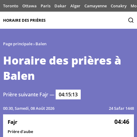
Toronto
Ottawa
Paris
Dakar
Alger
Camayenne
Conakry
Mo
HORAIRE DES PRIÈRES
Page principale
›
Balen
Horaire des prières à
Balen
Prière suivante Fajr —
04:15:13
00:30
, Samedi, 08 Août 2026
24 Safar 1448
04:46
Fajr
Prière d'aube