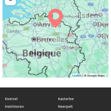
05:33
06:51
13:40
17:24
20:28
21:45
31, Lu
Leaflet
| © Google Maps
Koersel
Kasterlee
Helchteren
Neerpelt