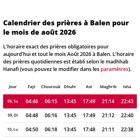
04:30
06:04
13:46
17:55
21:26
23:00
01, Sa
04:33
06:06
13:46
17:54
21:25
22:57
02, Di
Calendrier des prières à Balen pour
le mois de août 2026
04:35
06:07
13:46
17:53
21:23
22:55
03, Lu
04:37
06:09
13:45
17:53
21:21
22:53
04, Ma
L'horaire exact des prières obligatoires pour
aujourd'hui et tout le mois Août 2026 à Balen. L'horaire
04:39
06:10
13:45
17:52
21:20
22:50
05, Me
des prières quotidiennes est établi selon le madhhab
Hanafi (vous pouvez le modifier dans les
paramètres
).
04:41
06:12
13:45
17:51
21:18
22:48
06, Je
Jour
04:44
Fajr
Chourouk
06:13
Dhuhr
13:45
17:50
Asr
Maghrib
21:16
22:45
Isha
07, Ve
04:46
06:15
13:45
17:49
21:14
22:43
08, Sa
04:48
06:16
13:45
17:49
21:12
22:40
09, Di
04:50
06:18
13:45
17:48
21:11
22:38
10, Lu