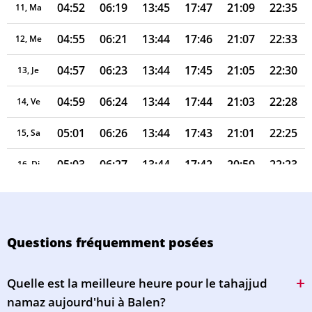
04:52
06:19
13:45
17:47
21:09
22:35
11, Ma
04:55
06:21
13:44
17:46
21:07
22:33
12, Me
04:57
06:23
13:44
17:45
21:05
22:30
13, Je
04:59
06:24
13:44
17:44
21:03
22:28
14, Ve
05:01
06:26
13:44
17:43
21:01
22:25
15, Sa
05:03
06:27
13:44
17:42
20:59
22:23
16, Di
05:05
06:29
13:43
17:41
20:57
22:20
17, Lu
05:07
06:30
13:43
17:40
20:55
22:18
18, Ma
Questions fréquemment posées
05:09
06:32
13:43
17:39
20:53
22:15
19, Me
Quelle est la meilleure heure pour le tahajjud
05:11
06:34
13:43
17:38
20:51
22:13
20, Je
namaz aujourd'hui à Balen?