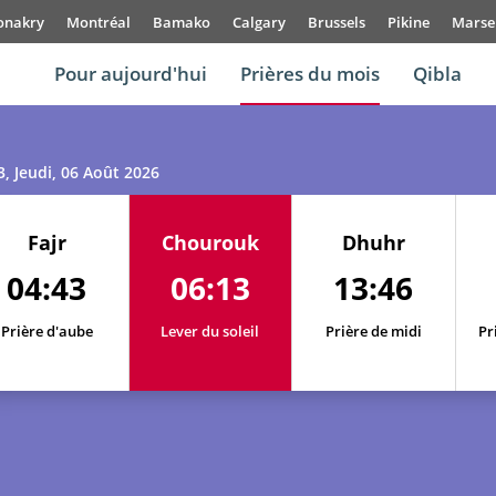
onakry
Montréal
Bamako
Calgary
Brussels
Pikine
Marsei
Pour aujourd'hui
Prières du mois
Qibla
3
, Jeudi, 06 Août 2026
Fajr
Chourouk
Dhuhr
04:43
06:13
13:46
Prière d'aube
Lever du soleil
Prière de midi
Pr
01, Sa
04:32
06:06
13:47
02, Di
04:34
06:07
13:47
03, Lu
04:36
06:09
13:47