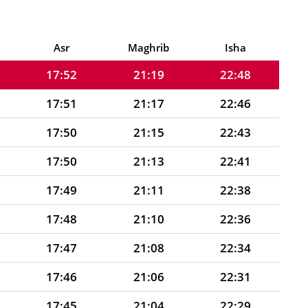
17:54
21:22
22:53
17:53
21:20
22:51
Asr
Maghrib
Isha
17:52
21:19
22:48
17:51
21:17
22:46
17:50
21:15
22:43
17:50
21:13
22:41
17:49
21:11
22:38
17:48
21:10
22:36
17:47
21:08
22:34
17:46
21:06
22:31
17:45
21:04
22:29