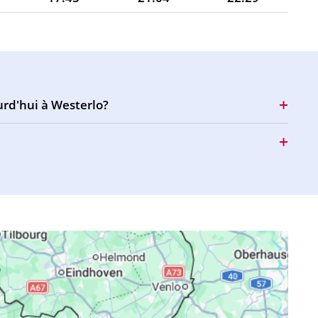
17:44
21:02
22:26
17:43
21:00
22:24
17:42
20:58
22:21
urd'hui à Westerlo?
17:41
20:56
22:19
17:40
20:54
22:16
17:38
20:52
22:13
17:37
20:50
22:11
17:36
20:48
22:08
17:35
20:46
22:06
17:34
20:44
22:03