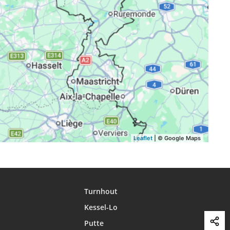
17:33
20:41
22:01
17:31
20:39
21:58
17:30
20:37
21:56
17:29
20:35
21:53
17:27
20:33
21:51
17:26
20:31
21:48
17:25
20:28
21:46
Leaflet
| © Google Maps
Turnhout
Kessel-Lo
Putte