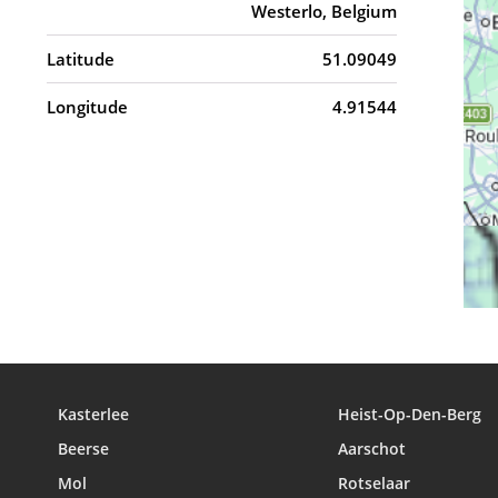
Westerlo, Belgium
Latitude
51.09049
Longitude
4.91544
Kasterlee
Heist-Op-Den-Berg
Beerse
Aarschot
Mol
Rotselaar