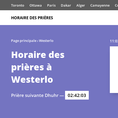
Toronto
Ottawa
Paris
Dakar
Alger
Camayenne
C
HORAIRE DES PRIÈRES
Page principale
›
Westerlo
11:0
Horaire des
prières à
Westerlo
Prière suivante Dhuhr —
02:42:03