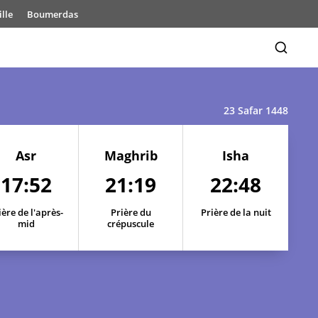
lle
Boumerdas
23 Safar 1448
Asr
Maghrib
Isha
17:52
21:19
22:48
ière de l'après-
Prière du
Prière de la nuit
mid
crépuscule
17:56
21:27
23:00
17:55
21:25
22:58
17:54
21:24
22:55