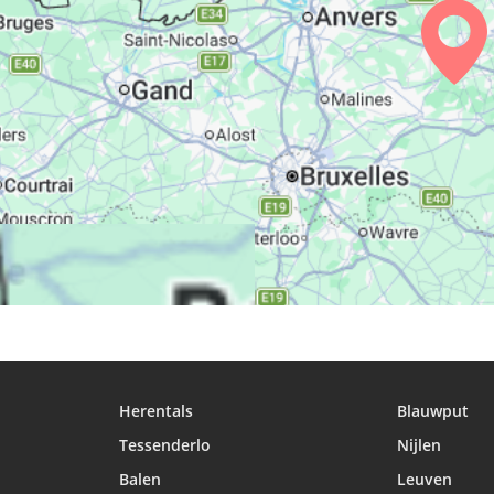
25, Ma
05:23
06:43
13:42
26, Me
05:25
06:44
13:42
27, Je
05:27
06:46
13:42
28, Ve
05:29
06:47
13:42
29, Sa
05:31
06:49
13:41
30, Di
05:33
06:50
13:41
31, Lu
05:35
06:52
13:41
Herentals
Blauwput
Tessenderlo
Nijlen
Balen
Leuven