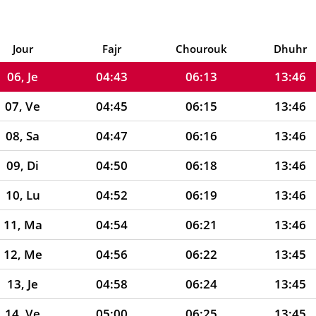
04, Ma
04:39
06:10
13:46
05, Me
04:41
06:12
13:46
Jour
Fajr
Chourouk
Dhuhr
06, Je
04:43
06:13
13:46
07, Ve
04:45
06:15
13:46
08, Sa
04:47
06:16
13:46
09, Di
04:50
06:18
13:46
10, Lu
04:52
06:19
13:46
11, Ma
04:54
06:21
13:46
12, Me
04:56
06:22
13:45
13, Je
04:58
06:24
13:45
14, Ve
05:00
06:25
13:45