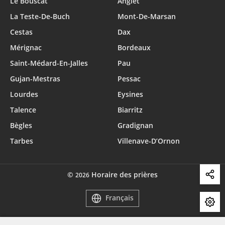
Le Bouscat
Anglet
La Teste-De-Buch
Mont-De-Marsan
Cestas
Dax
Mérignac
Bordeaux
Saint-Médard-En-Jalles
Pau
Gujan-Mestras
Pessac
Lourdes
Eysines
Talence
Biarritz
Bègles
Gradignan
Tarbes
Villenave-D’Ornon
©
Horaire des prières
2026
Français