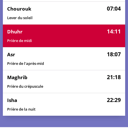
07:04
Chourouk
Lever du soleil
14:11
Dhuhr
Prière de midi
18:07
Asr
Prière de l'après-mid
21:18
Maghrib
Prière du crépuscule
22:29
Isha
Prière de la nuit
05:42
06:55
14:12
18:11
21:29
22:42
01, Sa