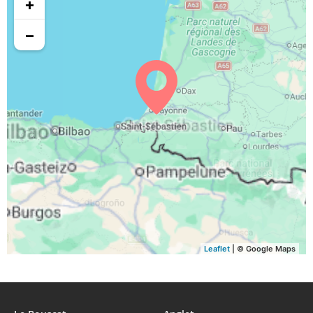
+
−
Leaflet
| © Google Maps