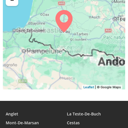
06:17
07:22
14:02
17:46
20:42
21:47
29, Sa
06:18
07:23
14:02
17:45
20:40
21:45
30, Di
06:19
07:24
14:02
17:44
20:39
21:43
31, Lu
Leaflet
| © Google Maps
Anglet
La Teste-De-Buch
Mont-De-Marsan
Cestas