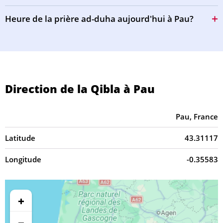
06:03
07:11
14:05
17:55
20:58
22:06
19, Me
Heure de la prière ad-duha aujourd'hui à Pau?
06:05
07:12
14:05
17:54
20:57
22:04
20, Je
06:06
07:13
14:05
17:53
20:55
22:02
21, Ve
06:07
07:14
14:04
17:53
20:54
22:00
22, Sa
Direction de la Qibla à Pau
06:09
07:15
14:04
17:52
20:52
21:58
23, Di
Pau, France
06:10
07:17
14:04
17:51
20:50
21:57
24, Lu
Latitude
43.31117
06:12
07:18
14:04
17:50
20:49
21:55
25, Ma
Longitude
-0.35583
06:13
07:19
14:03
17:49
20:47
21:53
26, Me
06:14
07:20
14:03
17:48
20:45
21:51
27, Je
+
06:15
07:21
14:03
17:47
20:44
21:49
28, Ve
−