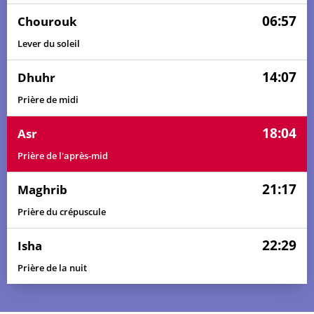
06:57
Chourouk
Lever du soleil
14:07
Dhuhr
Prière de midi
18:04
Asr
Prière de l'après-mid
21:17
Maghrib
Prière du crépuscule
22:29
Isha
Prière de la nuit