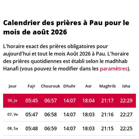
Calendrier des prières à Pau pour le
mois de août 2026
05:38
06:51
14:08
18:06
21:24
22:36
01, Sa
05:40
06:52
14:08
18:06
21:22
22:35
02, Di
L'horaire exact des prières obligatoires pour
aujourd'hui et tout le mois Août 2026 à Pau. L'horaire
05:41
06:54
14:08
18:05
21:21
22:33
03, Lu
des prières quotidiennes est établi selon le madhhab
Hanafi (vous pouvez le modifier dans les
paramètres
).
05:43
06:55
14:08
18:05
21:20
22:32
04, Ma
Jour
05:44
Fajr
Chourouk
06:56
Dhuhr
14:07
18:04
Asr
Maghrib
21:19
22:30
Isha
05, Me
05:45
06:57
14:07
18:04
21:17
22:29
06, Je
05:47
06:58
14:07
18:03
21:16
22:27
07, Ve
05:48
06:59
14:07
18:03
21:15
22:25
08, Sa