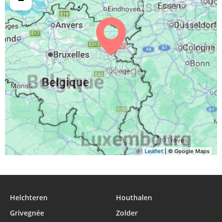
05:29
06:47
13:39
17:25
20:30
21:47
29, Sa
05:31
06:48
13:39
17:24
20:28
21:45
30, Di
05:33
06:50
13:38
17:22
20:26
21:42
31, Lu
Leaflet
| © Google Maps
Helchteren
Houthalen
Grivegnée
Zolder