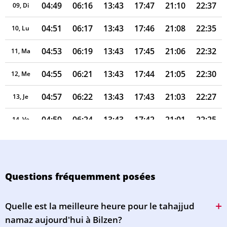
04:49
06:16
13:43
17:47
21:10
22:37
09, Di
04:51
06:17
13:43
17:46
21:08
22:35
10, Lu
04:53
06:19
13:43
17:45
21:06
22:32
11, Ma
04:55
06:21
13:43
17:44
21:05
22:30
12, Me
04:57
06:22
13:43
17:43
21:03
22:27
13, Je
04:59
06:24
13:43
17:42
21:01
22:25
14, Ve
05:01
06:25
13:42
17:41
20:59
22:22
15, Sa
05:03
06:27
13:42
17:40
20:57
22:20
16, Di
Questions fréquemment posées
05:05
06:28
13:42
17:39
20:55
22:18
17, Lu
Quelle est la meilleure heure pour le tahajjud
05:07
06:30
13:42
17:38
20:53
22:15
18, Ma
namaz aujourd'hui à Bilzen?