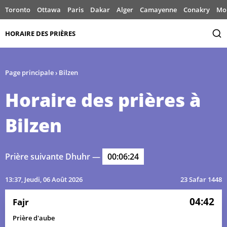
Toronto
Ottawa
Paris
Dakar
Alger
Camayenne
Conakry
Mo
HORAIRE DES PRIÈRES
Page principale
›
Bilzen
Horaire des prières à
Bilzen
Prière suivante Dhuhr —
00:06:24
13:37
, Jeudi, 06 Août 2026
23 Safar 1448
04:42
Fajr
Prière d'aube