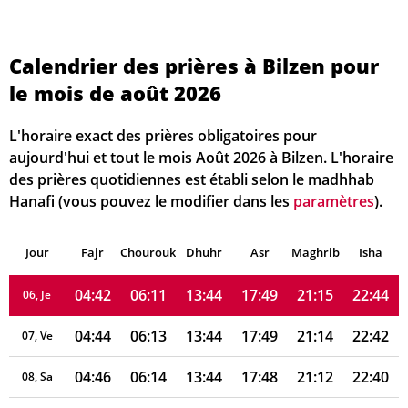
Calendrier des prières à Bilzen pour
le mois de août 2026
04:31
06:04
13:44
17:53
21:24
22:56
01, Sa
04:33
06:05
13:44
17:52
21:22
22:54
02, Di
L'horaire exact des prières obligatoires pour
aujourd'hui et tout le mois Août 2026 à Bilzen. L'horaire
04:36
06:07
13:44
17:52
21:21
22:51
03, Lu
des prières quotidiennes est établi selon le madhhab
Hanafi (vous pouvez le modifier dans les
paramètres
).
04:38
06:08
13:44
17:51
21:19
22:49
04, Ma
Jour
04:40
Fajr
Chourouk
06:10
Dhuhr
13:44
17:50
Asr
Maghrib
21:17
22:47
Isha
05, Me
04:42
06:11
13:44
17:49
21:15
22:44
06, Je
04:44
06:13
13:44
17:49
21:14
22:42
07, Ve
04:46
06:14
13:44
17:48
21:12
22:40
08, Sa