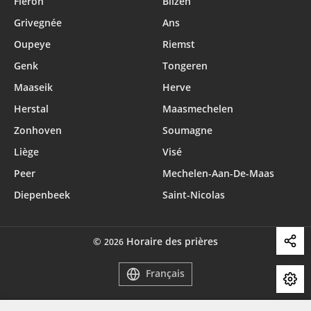
Fléron
Bilzen
Grivegnée
Ans
Oupeye
Riemst
Genk
Tongeren
Maaseik
Herve
Herstal
Maasmechelen
Zonhoven
Soumagne
Liège
Visé
Peer
Mechelen-Aan-De-Maas
Diepenbeek
Saint-Nicolas
©
Horaire des prières
2026
Français