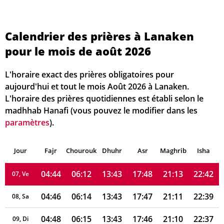
Calendrier des prières à Lanaken
04:31
06:03
13:44
17:53
21:23
22:56
01, Sa
pour le mois de août 2026
04:33
06:05
13:44
17:52
21:22
22:53
02, Di
L'horaire exact des prières obligatoires pour
04:35
06:06
13:44
17:51
21:20
22:51
03, Lu
aujourd'hui et tout le mois Août 2026 à Lanaken.
L'horaire des prières quotidiennes est établi selon le
04:37
06:08
13:44
17:50
21:18
22:49
04, Ma
madhhab Hanafi (vous pouvez le modifier dans les
paramètres
).
04:39
06:09
13:43
17:50
21:17
22:46
05, Me
Jour
04:41
Fajr
Chourouk
06:11
Dhuhr
13:43
17:49
Asr
Maghrib
21:15
22:44
Isha
06, Je
04:44
06:12
13:43
17:48
21:13
22:42
07, Ve
04:46
06:14
13:43
17:47
21:11
22:39
08, Sa
04:48
06:15
13:43
17:46
21:10
22:37
09, Di