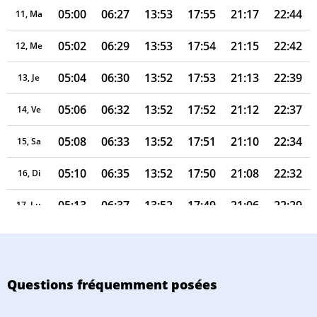
05:00
06:27
13:53
17:55
21:17
22:44
11, Ma
05:02
06:29
13:53
17:54
21:15
22:42
12, Me
05:04
06:30
13:52
17:53
21:13
22:39
13, Je
05:06
06:32
13:52
17:52
21:12
22:37
14, Ve
05:08
06:33
13:52
17:51
21:10
22:34
15, Sa
05:10
06:35
13:52
17:50
21:08
22:32
16, Di
05:13
06:37
13:52
17:49
21:06
22:29
17, Lu
05:15
06:38
13:51
17:48
21:04
22:27
18, Ma
05:17
06:40
13:51
17:47
21:02
22:24
19, Me
Questions fréquemment posées
05:19
06:41
13:51
17:46
20:59
22:22
20, Je