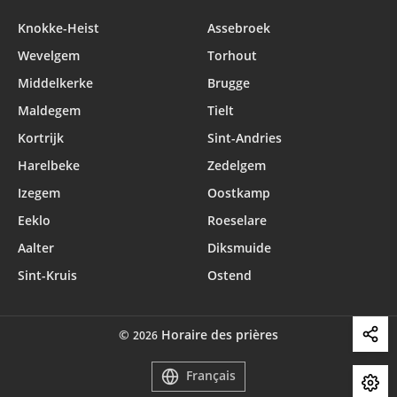
Knokke-Heist
Assebroek
Wevelgem
Torhout
Middelkerke
Brugge
Maldegem
Tielt
Kortrijk
Sint-Andries
Harelbeke
Zedelgem
Izegem
Oostkamp
Eeklo
Roeselare
Aalter
Diksmuide
Sint-Kruis
Ostend
©
Horaire des prières
2026
Français