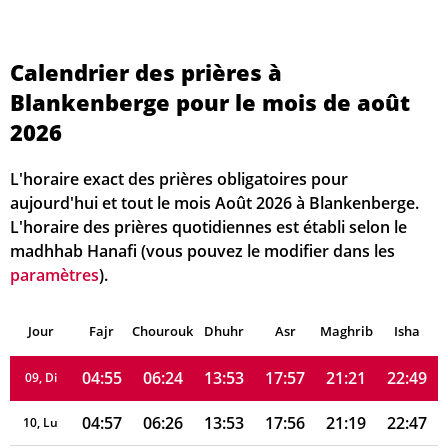
04:37
06:12
13:54
18:03
21:35
23:09
01, Sa
04:40
06:13
13:54
18:03
21:33
23:07
02, Di
Calendrier des prières à
Blankenberge pour le mois de août
04:42
06:15
13:54
18:02
21:32
23:04
03, Lu
2026
04:44
06:16
13:54
18:01
21:30
23:02
04, Ma
L'horaire exact des prières obligatoires pour
04:46
06:18
13:53
18:00
21:28
22:59
05, Me
aujourd'hui et tout le mois Août 2026 à Blankenberge.
L'horaire des prières quotidiennes est établi selon le
04:49
06:19
13:53
17:59
21:26
22:57
06, Je
madhhab Hanafi (vous pouvez le modifier dans les
paramètres
).
04:51
06:21
13:53
17:59
21:25
22:54
07, Ve
Jour
04:53
Fajr
Chourouk
06:23
Dhuhr
13:53
17:58
Asr
Maghrib
21:23
22:52
Isha
08, Sa
04:55
06:24
13:53
17:57
21:21
22:49
09, Di
04:57
06:26
13:53
17:56
21:19
22:47
10, Lu