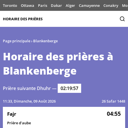
Toronto
Ottawa
Paris
Dakar
Alger
Camayenne
Conakry
Mo
HORAIRE DES PRIÈRES
Page principale
›
Blankenberge
Horaire des prières à
Blankenberge
Prière suivante Dhuhr —
02:19:57
11:33
, Dimanche, 09 Août 2026
26 Safar 1448
04:55
Fajr
Prière d'aube