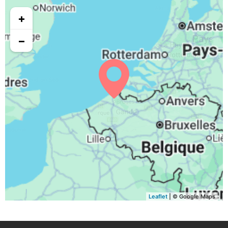
05:41
06:59
13:48
17:32
20:36
21:53
31, Lu
+
−
Leaflet
| © Google Maps