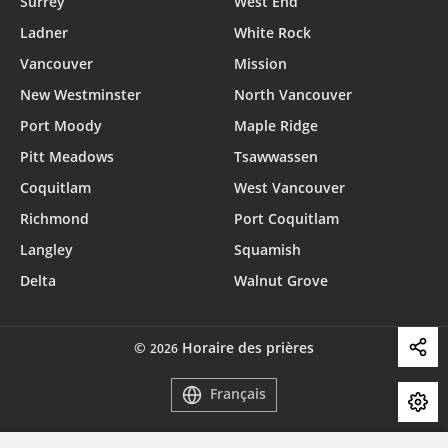
Surrey
West End
Ladner
White Rock
Vancouver
Mission
New Westminster
North Vancouver
Port Moody
Maple Ridge
Pitt Meadows
Tsawwassen
Coquitlam
West Vancouver
Richmond
Port Coquitlam
Langley
Squamish
Delta
Walnut Grove
©
Horaire des prières
2026
Français