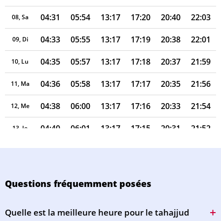
04:31
05:54
13:17
17:20
20:40
22:03
08, Sa
04:33
05:55
13:17
17:19
20:38
22:01
09, Di
04:35
05:57
13:17
17:18
20:37
21:59
10, Lu
04:36
05:58
13:17
17:17
20:35
21:56
11, Ma
04:38
06:00
13:17
17:16
20:33
21:54
12, Me
04:40
06:01
13:17
17:15
20:31
21:52
13, Je
04:42
06:02
13:16
17:14
20:30
21:50
14, Ve
04:44
06:04
13:16
17:14
20:28
21:47
15, Sa
Questions fréquemment posées
04:46
06:05
13:16
17:13
20:26
21:45
16, Di
Quelle est la meilleure heure pour le tahajjud
04:48
06:07
13:16
17:12
20:24
21:43
17, Lu