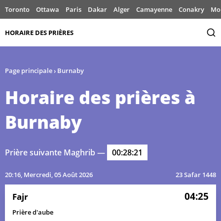
Toronto
Ottawa
Paris
Dakar
Alger
Camayenne
Conakry
Mo
HORAIRE DES PRIÈRES
Page principale
›
Burnaby
Horaire des prières à
Burnaby
Prière suivante Maghrib —
00:28:21
20:16
, Mercredi, 05 Août 2026
23 Safar 1448
04:25
Fajr
Prière d'aube