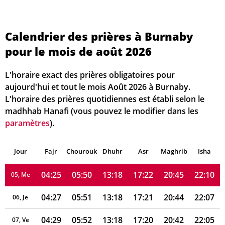
Calendrier des prières à Burnaby
pour le mois de août 2026
L'horaire exact des prières obligatoires pour
04:17
05:44
13:18
17:25
20:51
22:18
01, Sa
aujourd'hui et tout le mois Août 2026 à Burnaby.
L'horaire des prières quotidiennes est établi selon le
04:19
05:46
13:18
17:24
20:50
22:16
02, Di
madhhab Hanafi (vous pouvez le modifier dans les
paramètres
).
04:21
05:47
13:18
17:23
20:48
22:14
03, Lu
Jour
04:23
Fajr
Chourouk
05:48
Dhuhr
13:18
17:23
Asr
Maghrib
20:47
22:12
Isha
04, Ma
04:25
05:50
13:18
17:22
20:45
22:10
05, Me
04:27
05:51
13:18
17:21
20:44
22:07
06, Je
04:29
05:52
13:18
17:20
20:42
22:05
07, Ve