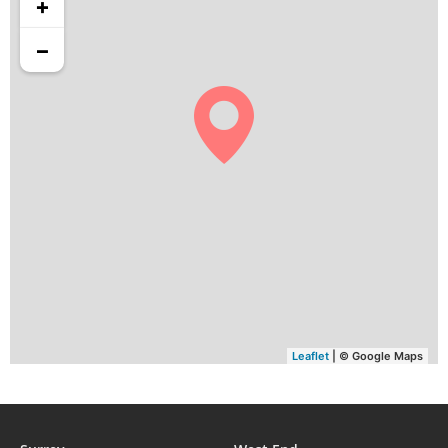
+
05:08
06:23
13:13
16:59
20:02
21:17
28, Ve
−
05:10
06:24
13:13
16:58
20:00
21:14
29, Sa
05:11
06:25
13:12
16:57
19:58
21:12
30, Di
05:13
06:27
13:12
16:56
19:56
21:10
31, Lu
Leaflet
| © Google Maps