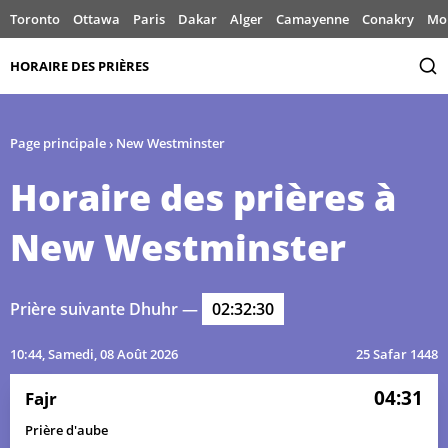
Toronto
Ottawa
Paris
Dakar
Alger
Camayenne
Conakry
Mo
HORAIRE DES PRIÈRES
Page principale
›
New Westminster
Horaire des prières à
New Westminster
Prière suivante Dhuhr —
02:32:30
10:44
, Samedi, 08 Août 2026
25 Safar 1448
04:31
Fajr
Prière d'aube