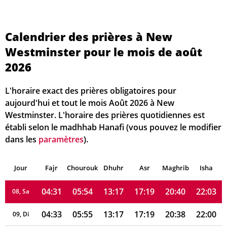
04:17
05:44
13:18
17:24
20:51
22:18
01, Sa
Calendrier des prières à New
Westminster pour le mois de août
04:19
05:46
13:18
17:24
20:50
22:15
02, Di
2026
04:21
05:47
13:18
17:23
20:48
22:13
03, Lu
L'horaire exact des prières obligatoires pour
04:23
05:48
13:18
17:22
20:46
22:11
04, Ma
aujourd'hui et tout le mois Août 2026 à New
Westminster. L'horaire des prières quotidiennes est
04:25
05:50
13:18
17:22
20:45
22:09
05, Me
établi selon le madhhab Hanafi (vous pouvez le modifier
dans les
paramètres
).
04:27
05:51
13:18
17:21
20:43
22:07
06, Je
Jour
04:29
Fajr
Chourouk
05:52
Dhuhr
13:17
17:20
Asr
Maghrib
20:42
22:05
Isha
07, Ve
04:31
05:54
13:17
17:19
20:40
22:03
08, Sa
04:33
05:55
13:17
17:19
20:38
22:00
09, Di