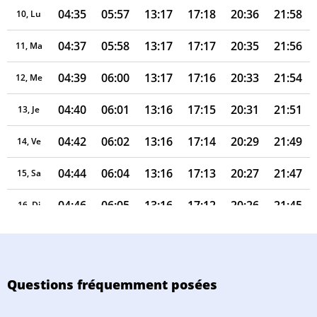
04:35
05:57
13:17
17:18
20:36
21:58
10, Lu
04:37
05:58
13:17
17:17
20:35
21:56
11, Ma
04:39
06:00
13:17
17:16
20:33
21:54
12, Me
04:40
06:01
13:16
17:15
20:31
21:51
13, Je
04:42
06:02
13:16
17:14
20:29
21:49
14, Ve
04:44
06:04
13:16
17:13
20:27
21:47
15, Sa
04:46
06:05
13:16
17:12
20:26
21:45
16, Di
04:48
06:07
13:16
17:11
20:24
21:42
17, Lu
04:50
06:08
13:15
17:10
20:22
21:40
18, Ma
Questions fréquemment posées
04:52
06:10
13:15
17:09
20:20
21:38
19, Me