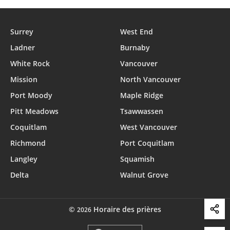
Surrey
West End
Ladner
Burnaby
White Rock
Vancouver
Mission
North Vancouver
Port Moody
Maple Ridge
Pitt Meadows
Tsawwassen
Coquitlam
West Vancouver
Richmond
Port Coquitlam
Langley
Squamish
Delta
Walnut Grove
©
Horaire des prières
2026