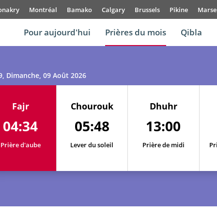
onakry
Montréal
Bamako
Calgary
Brussels
Pikine
Marsei
Pour aujourd'hui
Prières du mois
Qibla
9
, Dimanche, 09 Août 2026
01, Sa
04:21
05:38
13:00
Fajr
Chourouk
Dhuhr
02, Di
04:23
05:40
13:00
04:34
05:48
13:00
03, Lu
04:24
05:41
13:00
Prière d'aube
Lever du soleil
Prière de midi
Pr
04, Ma
04:26
05:42
13:00
05, Me
04:28
05:43
13:00
06, Je
04:29
05:44
13:00