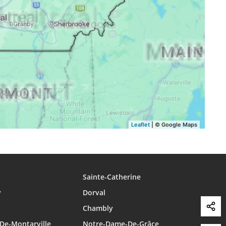
16:39
19:37
20:45
16:38
19:35
20:43
16:37
19:33
20:41
Leaflet
| © Google Maps
Sainte-Catherine
y
Dorval
Chambly
De-Montarville
Notre-Dame-De-Grâce