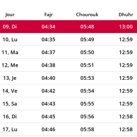
07, Ve
04:31
05:46
13:00
08, Sa
04:32
05:47
13:00
Jour
Fajr
Chourouk
Dhuhr
09, Di
04:34
05:48
13:00
10, Lu
04:35
05:49
12:59
11, Ma
04:37
05:50
12:59
12, Me
04:38
05:51
12:59
13, Je
04:40
05:53
12:59
14, Ve
04:42
05:54
12:59
15, Sa
04:43
05:55
12:59
16, Di
04:45
05:56
12:58
17, Lu
04:46
05:58
12:58