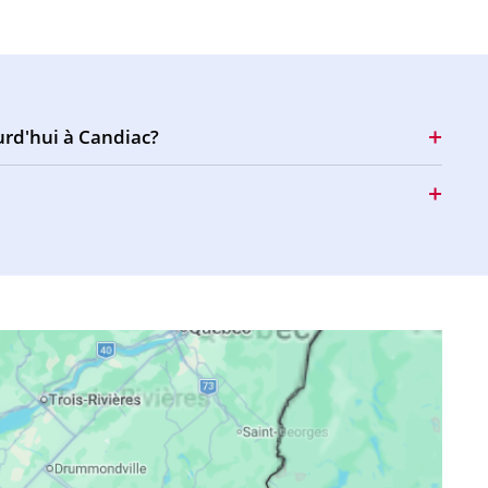
16:50
19:56
21:07
16:49
19:55
21:05
16:48
19:53
21:03
urd'hui à Candiac?
16:47
19:51
21:01
16:46
19:49
20:59
16:45
19:48
20:57
16:45
19:46
20:55
16:44
19:44
20:53
16:43
19:42
20:51
16:41
19:41
20:49
16:40
19:39
20:47