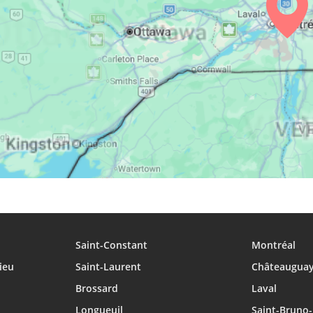
29, Sa
05:04
06:12
12:55
30, Di
05:06
06:13
12:55
31, Lu
05:07
06:14
12:54
Saint-Constant
Montréal
ieu
Saint-Laurent
Châteaugua
Brossard
Laval
Longueuil
Saint-Bruno-