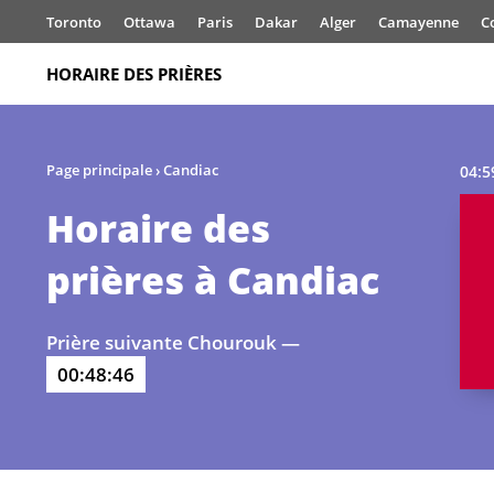
Toronto
Ottawa
Paris
Dakar
Alger
Camayenne
C
HORAIRE DES PRIÈRES
Page principale
›
Candiac
04:5
Horaire des
prières à Candiac
Prière suivante Chourouk —
00:48:45