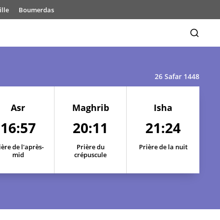
lle
Boumerdas
26 Safar 1448
17:02
20:22
21:39
Asr
Maghrib
Isha
17:01
20:20
21:37
16:57
20:11
21:24
17:01
20:19
21:35
ière de l'après-
Prière du
Prière de la nuit
mid
crépuscule
17:00
20:18
21:33
17:00
20:16
21:32
16:59
20:15
21:30