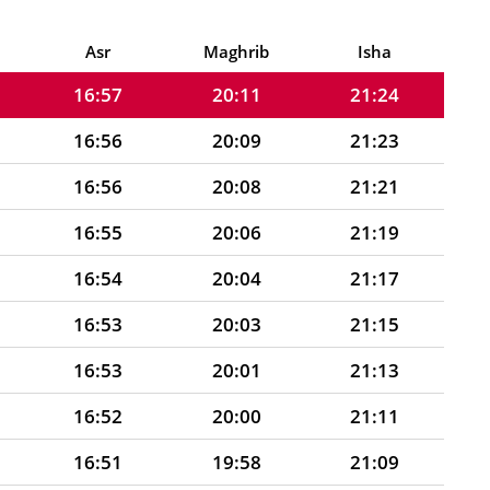
16:58
20:13
21:28
16:58
20:12
21:26
Asr
Maghrib
Isha
16:57
20:11
21:24
16:56
20:09
21:23
16:56
20:08
21:21
16:55
20:06
21:19
16:54
20:04
21:17
16:53
20:03
21:15
16:53
20:01
21:13
16:52
20:00
21:11
16:51
19:58
21:09