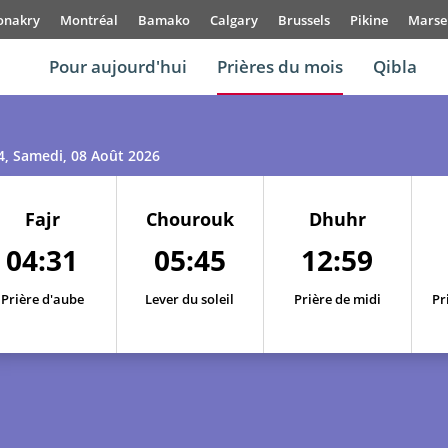
onakry
Montréal
Bamako
Calgary
Brussels
Pikine
Marsei
Pour aujourd'hui
Prières du mois
Qibla
4
, Samedi, 08 Août 2026
Fajr
Chourouk
Dhuhr
04:31
05:45
12:59
01, Sa
04:20
05:37
13:00
Prière d'aube
Lever du soleil
Prière de midi
Pr
02, Di
04:21
05:38
13:00
03, Lu
04:23
05:40
13:00
04, Ma
04:24
05:41
12:59
05, Me
04:26
05:42
12:59