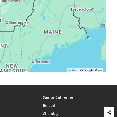
16:41
19:40
20:49
16:40
19:38
20:47
16:39
19:37
20:45
16:38
19:35
20:43
16:37
19:33
20:41
Leaflet
| © Google Maps
Sainte-Catherine
Beloeil
Chambly