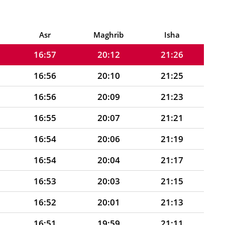
16:58
20:15
21:30
16:58
20:13
21:28
Asr
Maghrib
Isha
16:57
20:12
21:26
16:56
20:10
21:25
16:56
20:09
21:23
16:55
20:07
21:21
16:54
20:06
21:19
16:54
20:04
21:17
16:53
20:03
21:15
16:52
20:01
21:13
16:51
19:59
21:11