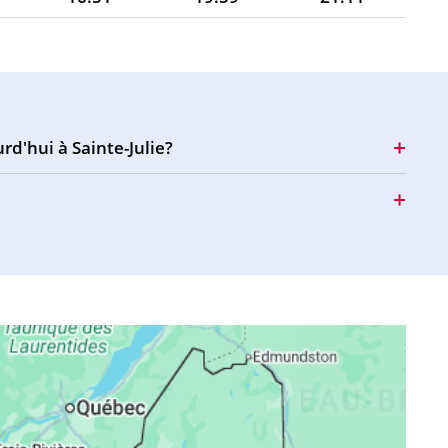
16:50
19:58
21:09
16:49
19:56
21:07
16:49
19:54
21:05
rd'hui à Sainte-Julie?
16:48
19:53
21:03
16:47
19:51
21:01
16:46
19:49
20:59
16:45
19:47
20:57
16:44
19:46
20:55
16:43
19:44
20:53
16:42
19:42
20:51