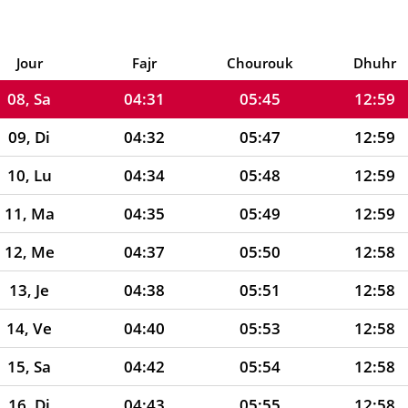
06, Je
04:27
05:43
12:59
07, Ve
04:29
05:44
12:59
Jour
Fajr
Chourouk
Dhuhr
08, Sa
04:31
05:45
12:59
09, Di
04:32
05:47
12:59
10, Lu
04:34
05:48
12:59
11, Ma
04:35
05:49
12:59
12, Me
04:37
05:50
12:58
13, Je
04:38
05:51
12:58
14, Ve
04:40
05:53
12:58
15, Sa
04:42
05:54
12:58
16, Di
04:43
05:55
12:58