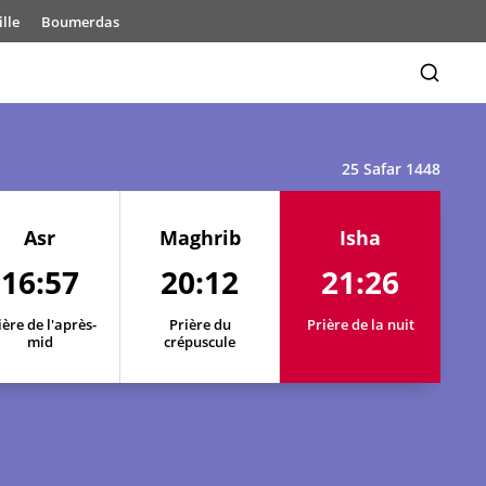
lle
Boumerdas
25 Safar 1448
Asr
Maghrib
Isha
16:57
20:12
21:26
17:01
20:22
21:39
ière de l'après-
Prière du
Prière de la nuit
17:01
20:20
21:37
mid
crépuscule
17:00
20:19
21:35
17:00
20:18
21:34
16:59
20:16
21:32