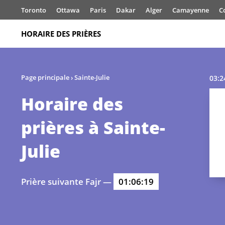
Toronto
Ottawa
Paris
Dakar
Alger
Camayenne
C
HORAIRE DES PRIÈRES
Page principale
›
Sainte-Julie
03:2
Horaire des
prières à Sainte-
Julie
Prière suivante Fajr —
01:06:19