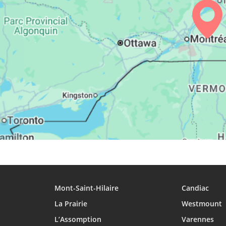
27, Je
05:00
06:09
12:55
28, Ve
05:01
06:10
12:55
29, Sa
05:03
06:11
12:54
30, Di
05:04
06:12
12:54
31, Lu
05:06
06:13
12:54
Mont-Saint-Hilaire
Candiac
La Prairie
Westmount
L’Assomption
Varennes