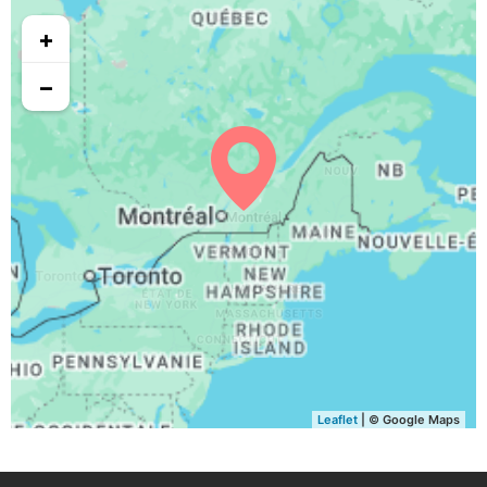
05:02
06:11
12:55
16:39
19:37
20:46
29, Sa
+
05:04
06:12
12:54
16:38
19:35
20:44
30, Di
−
05:05
06:14
12:54
16:37
19:34
20:42
31, Lu
Leaflet
| © Google Maps