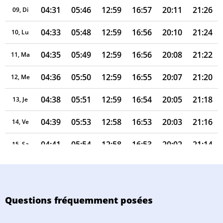
04:31
05:46
12:59
16:57
20:11
21:26
09, Di
04:33
05:48
12:59
16:56
20:10
21:24
10, Lu
04:35
05:49
12:59
16:56
20:08
21:22
11, Ma
04:36
05:50
12:59
16:55
20:07
21:20
12, Me
04:38
05:51
12:59
16:54
20:05
21:18
13, Je
04:39
05:53
12:58
16:53
20:03
21:16
14, Ve
04:41
05:54
12:58
16:53
20:02
21:14
15, Sa
04:43
05:55
12:58
16:52
20:00
21:12
16, Di
04:44
05:56
12:58
16:51
19:59
21:10
17, Lu
Questions fréquemment posées
04:46
05:57
12:58
16:50
19:57
21:08
18, Ma