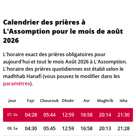
Calendrier des prières à
L'Assomption pour le mois de août
04:19
05:37
13:00
17:02
20:23
21:40
01, Sa
2026
04:20
05:38
13:00
17:01
20:21
21:39
02, Di
L'horaire exact des prières obligatoires pour
04:22
05:39
13:00
17:01
20:20
21:37
03, Lu
aujourd'hui et tout le mois Août 2026 à L'Assomption.
L'horaire des prières quotidiennes est établi selon le
04:24
05:40
13:00
17:00
20:19
21:35
04, Ma
madhhab Hanafi (vous pouvez le modifier dans les
paramètres
).
04:25
05:42
13:00
17:00
20:17
21:33
05, Me
Jour
04:27
Fajr
Chourouk
05:43
Dhuhr
13:00
16:59
Asr
Maghrib
20:16
21:32
Isha
06, Je
04:28
05:44
12:59
16:58
20:14
21:30
07, Ve
04:30
05:45
12:59
16:58
20:13
21:28
08, Sa