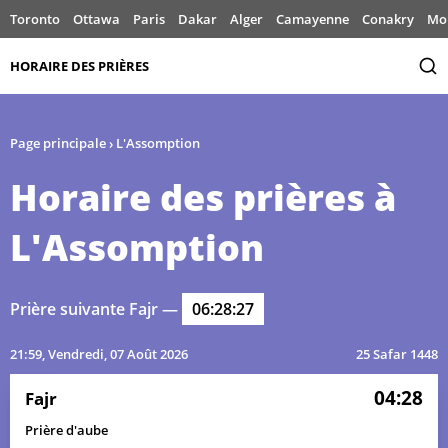
Toronto
Ottawa
Paris
Dakar
Alger
Camayenne
Conakry
Mo
HORAIRE DES PRIÈRES
Page principale
›
L'Assomption
Horaire des prières à
L'Assomption
Prière suivante Fajr —
06:28:27
21:59
, Vendredi, 07 Août 2026
25 Safar 1448
04:28
Fajr
Prière d'aube