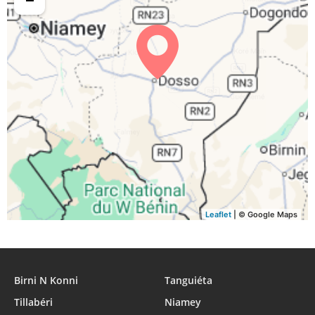
05:49
06:36
12:48
15:59
18:59
19:46
30, Di
05:49
06:36
12:48
15:59
18:59
19:45
31, Lu
Leaflet
| © Google Maps
Birni N Konni
Tanguiéta
Tillabéri
Niamey