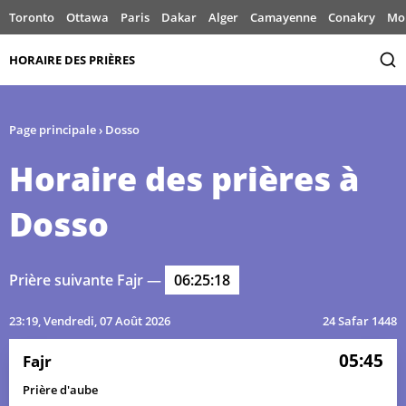
Toronto
Ottawa
Paris
Dakar
Alger
Camayenne
Conakry
Mo
HORAIRE DES PRIÈRES
Page principale
›
Dosso
Horaire des prières à
Dosso
Prière suivante Fajr —
06:25:18
23:19
, Vendredi, 07 Août 2026
24 Safar 1448
05:45
Fajr
Prière d'aube