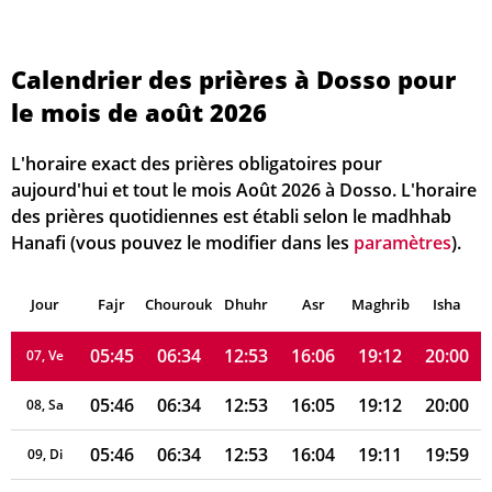
05:44
06:33
12:54
16:10
19:14
20:03
01, Sa
Calendrier des prières à Dosso pour
le mois de août 2026
05:44
06:33
12:54
16:09
19:14
20:03
02, Di
05:44
06:33
12:53
16:08
19:14
20:02
03, Lu
L'horaire exact des prières obligatoires pour
aujourd'hui et tout le mois Août 2026 à Dosso. L'horaire
05:45
06:33
12:53
16:08
19:13
20:02
04, Ma
des prières quotidiennes est établi selon le madhhab
Hanafi (vous pouvez le modifier dans les
paramètres
).
05:45
06:33
12:53
16:07
19:13
20:01
05, Me
Jour
05:45
Fajr
Chourouk
06:34
Dhuhr
12:53
16:06
Asr
Maghrib
19:12
20:01
Isha
06, Je
05:45
06:34
12:53
16:06
19:12
20:00
07, Ve
05:46
06:34
12:53
16:05
19:12
20:00
08, Sa
05:46
06:34
12:53
16:04
19:11
19:59
09, Di