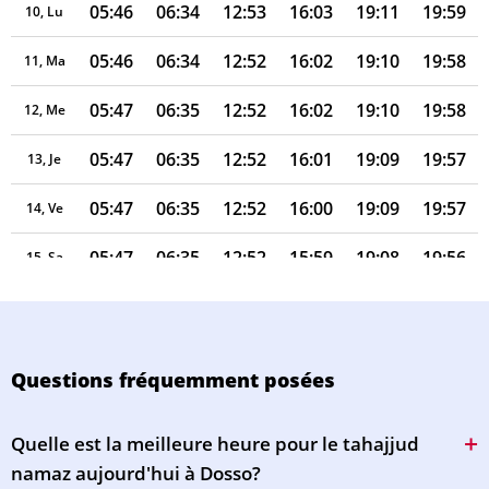
05:46
06:34
12:53
16:03
19:11
19:59
10, Lu
05:46
06:34
12:52
16:02
19:10
19:58
11, Ma
05:47
06:35
12:52
16:02
19:10
19:58
12, Me
05:47
06:35
12:52
16:01
19:09
19:57
13, Je
05:47
06:35
12:52
16:00
19:09
19:57
14, Ve
05:47
06:35
12:52
15:59
19:08
19:56
15, Sa
05:47
06:35
12:52
15:58
19:08
19:55
16, Di
05:48
06:35
12:51
15:57
19:07
19:55
17, Lu
Questions fréquemment posées
05:48
06:35
12:51
15:56
19:07
19:54
18, Ma
Quelle est la meilleure heure pour le tahajjud
05:48
06:35
12:51
15:57
19:06
19:54
19, Me
namaz aujourd'hui à Dosso?