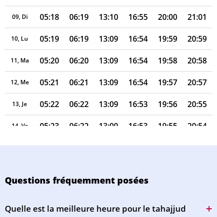
05:18
06:19
13:10
16:55
20:00
21:01
09, Di
05:19
06:19
13:09
16:54
19:59
20:59
10, Lu
05:20
06:20
13:09
16:54
19:58
20:58
11, Ma
05:21
06:21
13:09
16:54
19:57
20:57
12, Me
05:22
06:22
13:09
16:53
19:56
20:55
13, Je
05:23
06:22
13:09
16:53
19:55
20:54
14, Ve
05:24
06:23
13:09
16:52
19:53
20:53
15, Sa
05:25
06:24
13:08
16:52
19:52
20:51
16, Di
Questions fréquemment posées
05:26
06:25
13:08
16:51
19:51
20:50
17, Lu
Quelle est la meilleure heure pour le tahajjud
05:27
06:26
13:08
16:51
19:50
20:49
18, Ma