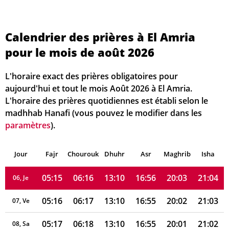
Calendrier des prières à El Amria
pour le mois de août 2026
05:10
06:12
13:10
16:57
20:08
21:10
01, Sa
L'horaire exact des prières obligatoires pour
05:11
06:13
13:10
16:57
20:07
21:09
02, Di
aujourd'hui et tout le mois Août 2026 à El Amria.
L'horaire des prières quotidiennes est établi selon le
05:12
06:14
13:10
16:57
20:06
21:08
03, Lu
madhhab Hanafi (vous pouvez le modifier dans les
paramètres
).
05:13
06:15
13:10
16:56
20:05
21:07
04, Ma
Jour
05:14
Fajr
Chourouk
06:15
Dhuhr
13:10
16:56
Asr
Maghrib
20:04
21:05
Isha
05, Me
05:15
06:16
13:10
16:56
20:03
21:04
06, Je
05:16
06:17
13:10
16:55
20:02
21:03
07, Ve
05:17
06:18
13:10
16:55
20:01
21:02
08, Sa