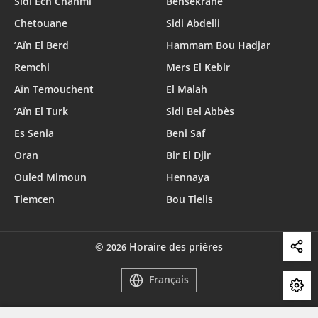
Sidi Ech Chahmi
Bensekrane
Chetouane
Sidi Abdelli
’Aïn El Berd
Hammam Bou Hadjar
Remchi
Mers El Kebir
Aïn Temouchent
El Malah
’Aïn El Turk
Sidi Bel Abbès
Es Senia
Beni Saf
Oran
Bir El Djir
Ouled Mimoun
Hennaya
Tlemcen
Bou Tlelis
©
Horaire des prières
2026
Français