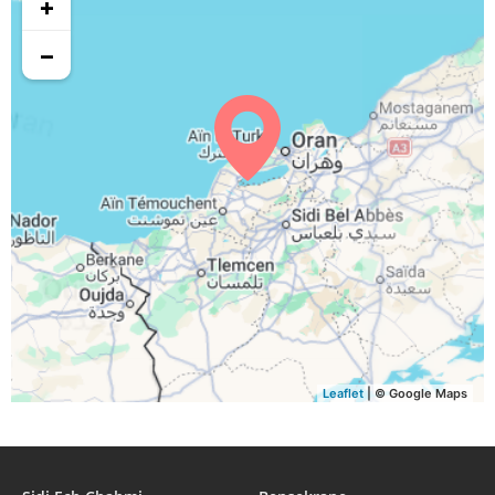
+
05:37
06:34
13:05
16:44
19:36
20:33
29, Sa
−
05:38
06:35
13:05
16:44
19:34
20:31
30, Di
05:38
06:35
13:04
16:43
19:33
20:30
31, Lu
Leaflet
| © Google Maps