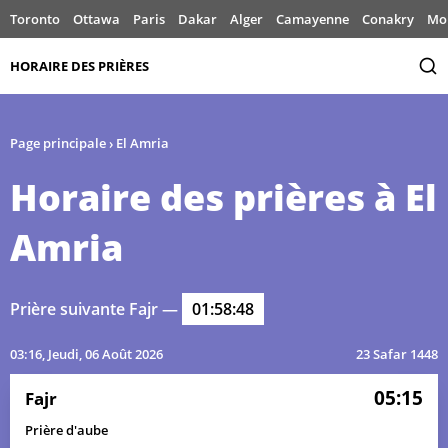
Toronto
Ottawa
Paris
Dakar
Alger
Camayenne
Conakry
Mo
HORAIRE DES PRIÈRES
Page principale
›
El Amria
Horaire des prières à El
Amria
Prière suivante Fajr —
01:58:48
03:16
, Jeudi, 06 Août 2026
23 Safar 1448
05:15
Fajr
Prière d'aube