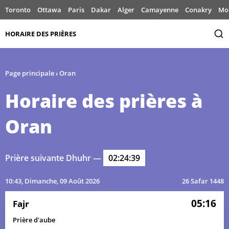
Toronto
Ottawa
Paris
Dakar
Alger
Camayenne
Conakry
Mo
HORAIRE DES PRIÈRES
Page principale
›
Oran
Horaire des prières à
Oran
Prière suivante Dhuhr —
02:24:39
10:43
, Dimanche, 09 Août 2026
26 Safar 1448
05:16
Fajr
Prière d'aube