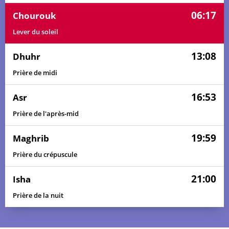
06:17
Chourouk
Lever du soleil
13:08
Dhuhr
Prière de midi
16:53
Asr
Prière de l'après-mid
19:59
Maghrib
Prière du crépuscule
21:00
Isha
Prière de la nuit
05:08
06:10
13:09
16:56
20:07
21:09
01, Sa