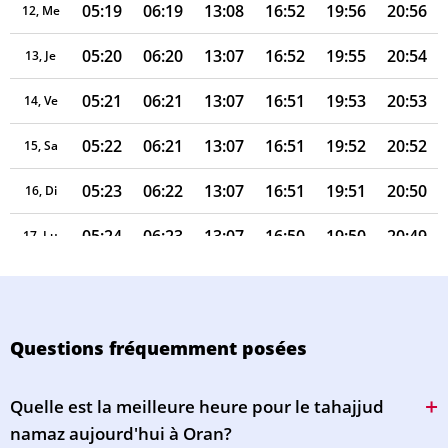
05:19
06:19
13:08
16:52
19:56
20:56
12, Me
05:20
06:20
13:07
16:52
19:55
20:54
13, Je
05:21
06:21
13:07
16:51
19:53
20:53
14, Ve
05:22
06:21
13:07
16:51
19:52
20:52
15, Sa
05:23
06:22
13:07
16:51
19:51
20:50
16, Di
05:24
06:23
13:07
16:50
19:50
20:49
17, Lu
05:25
06:24
13:06
16:50
19:49
20:48
18, Ma
05:26
06:25
13:06
16:49
19:47
20:46
19, Me
Questions fréquemment posées
05:27
06:25
13:06
16:48
19:46
20:45
20, Je
Quelle est la meilleure heure pour le tahajjud
05:27
06:26
13:06
16:48
19:45
20:43
21, Ve
namaz aujourd'hui à Oran?