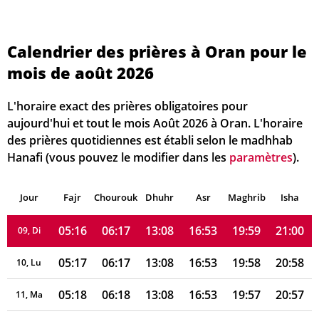
05:09
06:11
13:09
16:56
20:06
21:08
02, Di
05:10
06:12
13:09
16:55
20:05
21:07
03, Lu
Calendrier des prières à Oran pour le
mois de août 2026
05:11
06:13
13:09
16:55
20:04
21:06
04, Ma
05:12
06:14
13:09
16:55
20:03
21:04
05, Me
L'horaire exact des prières obligatoires pour
aujourd'hui et tout le mois Août 2026 à Oran. L'horaire
05:13
06:14
13:08
16:54
20:02
21:03
06, Je
des prières quotidiennes est établi selon le madhhab
Hanafi (vous pouvez le modifier dans les
paramètres
).
05:14
06:15
13:08
16:54
20:01
21:02
07, Ve
Jour
05:15
Fajr
Chourouk
06:16
Dhuhr
13:08
16:54
Asr
Maghrib
20:00
21:01
Isha
08, Sa
05:16
06:17
13:08
16:53
19:59
21:00
09, Di
05:17
06:17
13:08
16:53
19:58
20:58
10, Lu
05:18
06:18
13:08
16:53
19:57
20:57
11, Ma