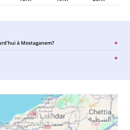
16:47
19:46
20:45
16:46
19:45
20:44
16:46
19:43
20:42
ourd'hui à Mostaganem?
16:45
19:42
20:41
16:45
19:41
20:39
16:44
19:40
20:38
16:43
19:38
20:37
16:43
19:37
20:35
16:42
19:36
20:34
16:41
19:34
20:32