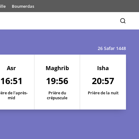
lle
Boumerdas
26 Safar 1448
Asr
Maghrib
Isha
16:53
20:04
21:07
16:51
19:56
20:57
16:53
20:04
21:06
ière de l'après-
Prière du
Prière de la nuit
16:53
20:03
21:05
mid
crépuscule
16:52
20:02
21:03
16:52
20:01
21:02
16:52
20:00
21:01