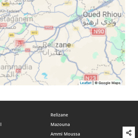
16:41
19:33
20:31
16:40
19:32
20:29
16:39
19:30
20:28
16:39
19:29
20:26
Leaflet
| © Google Maps
Relizane
l
Mazouna
Ammi Moussa