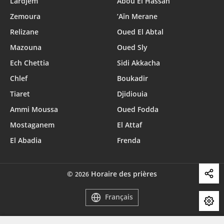
Lardjem
Abou El Hassan
Zemoura
’Aïn Merane
Relizane
Oued El Abtal
Mazouna
Oued Sly
Ech Chettia
Sidi Akkacha
Chlef
Boukadir
Tiaret
Djidiouia
Ammi Moussa
Oued Fodda
Mostaganem
El Attaf
El Abadia
Frenda
©
Horaire des prières
2026
Français