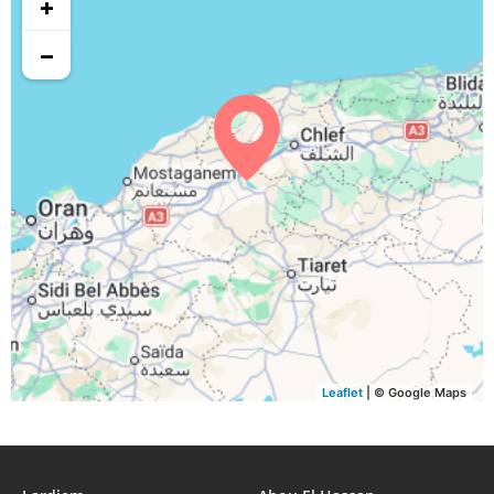
+
05:29
06:26
12:57
16:36
19:27
20:24
30, Di
−
05:30
06:27
12:57
16:35
19:25
20:23
31, Lu
Leaflet
| © Google Maps