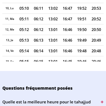
05:10
06:11
13:02
16:47
19:52
20:53
10, Lu
05:11
06:12
13:02
16:47
19:51
20:52
11, Ma
05:12
06:12
13:01
16:46
19:50
20:50
12, Me
05:13
06:13
13:01
16:46
19:49
20:49
13, Je
05:14
06:14
13:01
16:46
19:48
20:48
14, Ve
05:15
06:15
13:01
16:45
19:46
20:46
15, Sa
05:16
06:16
13:01
16:45
19:45
20:45
16, Di
05:17
06:16
13:00
16:44
19:44
20:43
17, Lu
Questions fréquemment posées
05:18
06:17
13:00
16:44
19:43
20:42
18, Ma
Quelle est la meilleure heure pour le tahajjud
05:19
06:18
13:00
16:43
19:41
20:41
19, Me