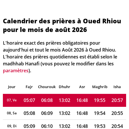
Calendrier des prières à Oued Rhiou
05:01
06:04
13:03
16:50
20:01
21:04
01, Sa
pour le mois de août 2026
05:02
06:04
13:03
16:50
20:00
21:03
02, Di
L'horaire exact des prières obligatoires pour
05:03
06:05
13:03
16:49
19:59
21:01
03, Lu
aujourd'hui et tout le mois Août 2026 à Oued Rhiou.
L'horaire des prières quotidiennes est établi selon le
05:04
06:06
13:02
16:49
19:58
21:00
04, Ma
madhhab Hanafi (vous pouvez le modifier dans les
paramètres
).
05:05
06:07
13:02
16:49
19:57
20:59
05, Me
Jour
05:06
Fajr
Chourouk
06:08
Dhuhr
13:02
16:49
Asr
Maghrib
19:56
20:58
Isha
06, Je
05:07
06:08
13:02
16:48
19:55
20:57
07, Ve
05:08
06:09
13:02
16:48
19:54
20:55
08, Sa
05:09
06:10
13:02
16:48
19:53
20:54
09, Di