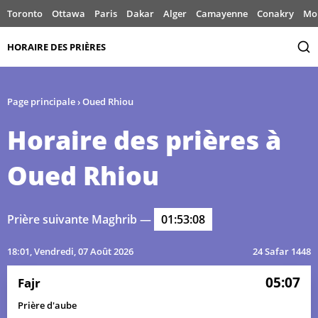
Toronto
Ottawa
Paris
Dakar
Alger
Camayenne
Conakry
Mo
HORAIRE DES PRIÈRES
Page principale
›
Oued Rhiou
Horaire des prières à
Oued Rhiou
Prière suivante Maghrib —
01:53:08
18:01
, Vendredi, 07 Août 2026
24 Safar 1448
05:07
Fajr
Prière d'aube