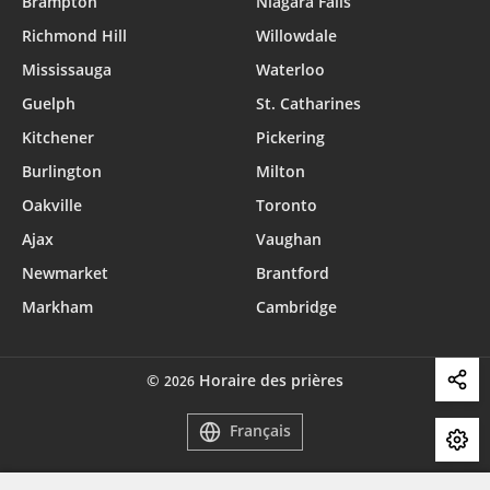
Brampton
Niagara Falls
Richmond Hill
Willowdale
Mississauga
Waterloo
Guelph
St. Catharines
Kitchener
Pickering
Burlington
Milton
Oakville
Toronto
Ajax
Vaughan
Newmarket
Brantford
Markham
Cambridge
©
Horaire des prières
2026
Français