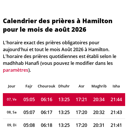
Calendrier des prières à Hamilton
04:57
06:10
13:26
17:24
20:41
21:54
01, Sa
pour le mois de août 2026
04:58
06:11
13:26
17:24
20:40
21:52
02, Di
L'horaire exact des prières obligatoires pour
05:00
06:12
13:26
17:23
20:39
21:51
03, Lu
aujourd'hui et tout le mois Août 2026 à Hamilton.
L'horaire des prières quotidiennes est établi selon le
05:01
06:13
13:25
17:23
20:37
21:49
04, Ma
madhhab Hanafi (vous pouvez le modifier dans les
paramètres
).
05:02
06:14
13:25
17:22
20:36
21:48
05, Me
Jour
05:04
Fajr
Chourouk
06:15
Dhuhr
13:25
17:22
Asr
Maghrib
20:35
21:46
Isha
06, Je
05:05
06:16
13:25
17:21
20:34
21:44
07, Ve
05:07
06:17
13:25
17:20
20:32
21:43
08, Sa
05:08
06:18
13:25
17:20
20:31
21:41
09, Di