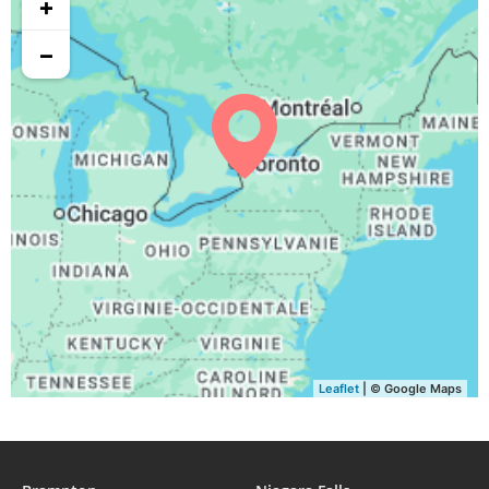
+
05:37
06:41
13:20
17:03
19:58
21:03
30, Di
−
05:38
06:43
13:20
17:02
19:56
21:01
31, Lu
Leaflet
| © Google Maps