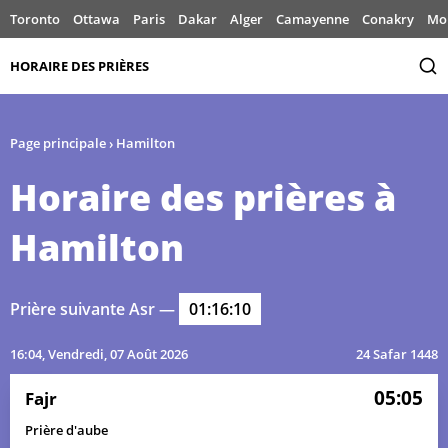
Toronto
Ottawa
Paris
Dakar
Alger
Camayenne
Conakry
Mo
HORAIRE DES PRIÈRES
Page principale
›
Hamilton
Horaire des prières à
Hamilton
Prière suivante Asr —
01:16:10
16:04
, Vendredi, 07 Août 2026
24 Safar 1448
05:05
Fajr
Prière d'aube