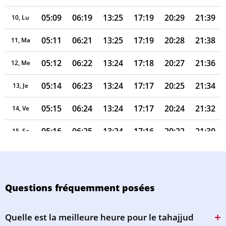
05:09
06:19
13:25
17:19
20:29
21:39
10, Lu
05:11
06:21
13:25
17:19
20:28
21:38
11, Ma
05:12
06:22
13:24
17:18
20:27
21:36
12, Me
05:14
06:23
13:24
17:17
20:25
21:34
13, Je
05:15
06:24
13:24
17:17
20:24
21:32
14, Ve
05:16
06:25
13:24
17:16
20:22
21:30
15, Sa
05:18
06:26
13:24
17:15
20:21
21:29
16, Di
05:19
06:27
13:23
17:14
20:19
21:27
17, Lu
Questions fréquemment posées
05:20
06:28
13:23
17:14
20:18
21:25
18, Ma
Quelle est la meilleure heure pour le tahajjud
05:22
06:29
13:23
17:13
20:16
21:23
19, Me