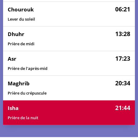
06:21
Chourouk
Lever du soleil
13:28
Dhuhr
Prière de midi
17:23
Asr
Prière de l'après-mid
20:34
Maghrib
Prière du crépuscule
21:44
Isha
Prière de la nuit
04:59
06:12
13:28
17:27
20:44
21:57
01, Sa