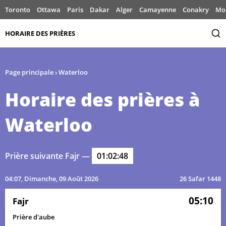
Toronto
Ottawa
Paris
Dakar
Alger
Camayenne
Conakry
Mo
HORAIRE DES PRIÈRES
Page principale
›
Waterloo
Horaire des prières à
Waterloo
Prière suivante Fajr —
01:02:48
04:07
, Dimanche, 09 Août 2026
26 Safar 1448
05:10
Fajr
Prière d'aube