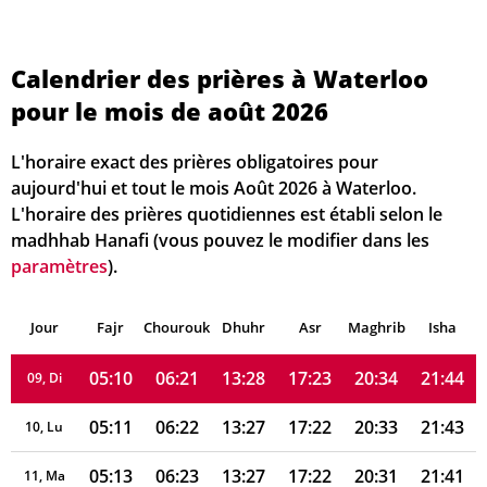
05:00
06:13
13:28
17:27
20:43
21:56
02, Di
Calendrier des prières à Waterloo
05:01
06:14
13:28
17:26
20:42
21:54
03, Lu
pour le mois de août 2026
05:03
06:15
13:28
17:26
20:41
21:53
04, Ma
L'horaire exact des prières obligatoires pour
05:04
06:16
13:28
17:25
20:39
21:51
05, Me
aujourd'hui et tout le mois Août 2026 à Waterloo.
L'horaire des prières quotidiennes est établi selon le
05:06
06:17
13:28
17:25
20:38
21:49
06, Je
madhhab Hanafi (vous pouvez le modifier dans les
paramètres
).
05:07
06:18
13:28
17:24
20:37
21:48
07, Ve
Jour
05:08
Fajr
Chourouk
06:19
Dhuhr
13:28
17:23
Asr
Maghrib
20:35
21:46
Isha
08, Sa
05:10
06:21
13:28
17:23
20:34
21:44
09, Di
05:11
06:22
13:27
17:22
20:33
21:43
10, Lu
05:13
06:23
13:27
17:22
20:31
21:41
11, Ma