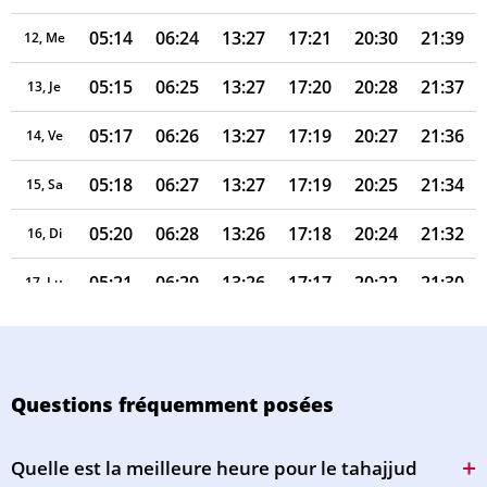
05:14
06:24
13:27
17:21
20:30
21:39
12, Me
05:15
06:25
13:27
17:20
20:28
21:37
13, Je
05:17
06:26
13:27
17:19
20:27
21:36
14, Ve
05:18
06:27
13:27
17:19
20:25
21:34
15, Sa
05:20
06:28
13:26
17:18
20:24
21:32
16, Di
05:21
06:29
13:26
17:17
20:22
21:30
17, Lu
05:22
06:31
13:26
17:16
20:21
21:28
18, Ma
05:24
06:32
13:26
17:16
20:19
21:27
19, Me
Questions fréquemment posées
05:25
06:33
13:25
17:15
20:17
21:25
20, Je
Quelle est la meilleure heure pour le tahajjud
05:27
06:34
13:25
17:14
20:16
21:23
21, Ve