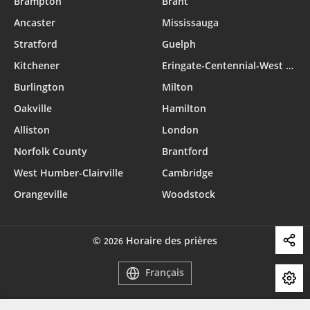
Brampton
Brant
Ancaster
Mississauga
Stratford
Guelph
Kitchener
Eringate-Centennial-West Deane
Burlington
Milton
Oakville
Hamilton
Alliston
London
Norfolk County
Brantford
West Humber-Clairville
Cambridge
Orangeville
Woodstock
©
Horaire des prières
2026
Français