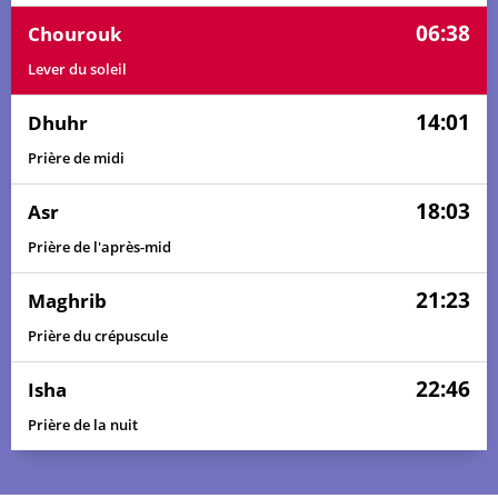
06:38
Chourouk
Lever du soleil
14:01
Dhuhr
Prière de midi
18:03
Asr
Prière de l'après-mid
21:23
Maghrib
Prière du crépuscule
22:46
Isha
Prière de la nuit
04:59
06:27
14:02
18:09
21:36
23:04
01, Sa