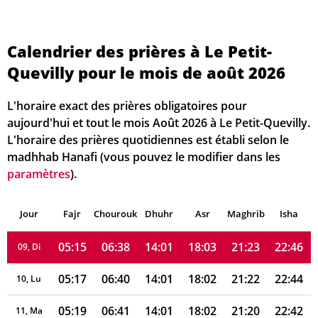
05:01
06:29
14:02
18:08
21:35
23:02
02, Di
Calendrier des prières à Le Petit-
05:03
06:30
14:02
18:08
21:33
23:00
03, Lu
Quevilly pour le mois de août 2026
05:05
06:31
14:02
18:07
21:32
22:57
04, Ma
L'horaire exact des prières obligatoires pour
05:07
06:33
14:02
18:06
21:30
22:55
05, Me
aujourd'hui et tout le mois Août 2026 à Le Petit-Quevilly.
L'horaire des prières quotidiennes est établi selon le
05:09
06:34
14:02
18:06
21:28
22:53
06, Je
madhhab Hanafi (vous pouvez le modifier dans les
paramètres
).
05:11
06:35
14:02
18:05
21:27
22:51
07, Ve
Jour
05:13
Fajr
Chourouk
06:37
Dhuhr
14:01
18:04
Asr
Maghrib
21:25
22:49
Isha
08, Sa
05:15
06:38
14:01
18:03
21:23
22:46
09, Di
05:17
06:40
14:01
18:02
21:22
22:44
10, Lu
05:19
06:41
14:01
18:02
21:20
22:42
11, Ma