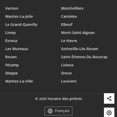
Vernon
Montivilliers
Mantes-La-Jolie
Canteleu
Le Grand-Quevilly
Elbeuf
Limay
Mont-Saint-Aignan
Évreux
Le Havre
Les Mureaux
Sotteville-Lès-Rouen
Rouen
Saint-Étienne-Du-Rouvray
Fécamp
Lisieux
Dieppe
Dreux
Mantes-La-Ville
Louviers
©
Horaire des prières
2026
Français