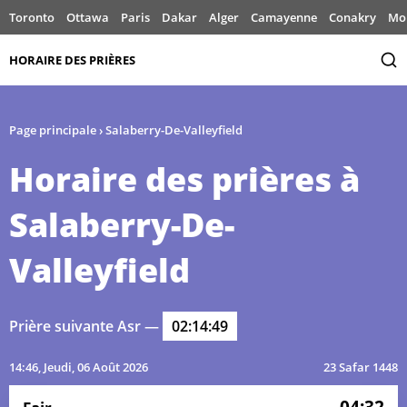
Toronto
Ottawa
Paris
Dakar
Alger
Camayenne
Conakry
Mo
HORAIRE DES PRIÈRES
Page principale
›
Salaberry-De-Valleyfield
Horaire des prières à
Salaberry-De-
Valleyfield
Prière suivante Asr —
02:14:49
14:46
, Jeudi, 06 Août 2026
23 Safar 1448