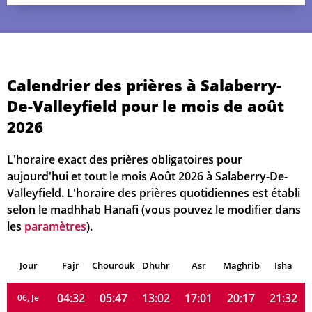
Calendrier des prières à Salaberry-
De-Valleyfield pour le mois de août
2026
04:25
05:41
13:03
17:04
20:24
21:40
01, Sa
L'horaire exact des prières obligatoires pour
04:26
05:42
13:03
17:03
20:23
21:39
02, Di
aujourd'hui et tout le mois Août 2026 à Salaberry-De-
Valleyfield. L'horaire des prières quotidiennes est établi
04:28
05:44
13:03
17:03
20:21
21:37
03, Lu
selon le madhhab Hanafi (vous pouvez le modifier dans
les
paramètres
).
04:29
05:45
13:03
17:02
20:20
21:35
04, Ma
Jour
04:31
Fajr
Chourouk
05:46
Dhuhr
13:03
17:02
Asr
Maghrib
20:18
21:34
Isha
05, Me
04:32
05:47
13:02
17:01
20:17
21:32
06, Je