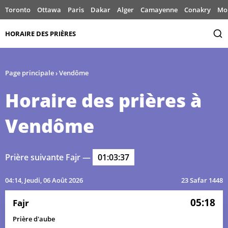
Toronto
Ottawa
Paris
Dakar
Alger
Camayenne
Conakry
Mo
HORAIRE DES PRIÈRES
Page principale
›
Vendôme
Horaire des prières à
Vendôme
Prière suivante Fajr —
01:03:37
04:14
, Jeudi, 06 Août 2026
23 Safar 1448
05:18
Fajr
Prière d'aube