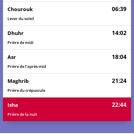
06:39
Chourouk
Lever du soleil
14:02
Dhuhr
Prière de midi
18:04
Asr
Prière de l'après-mid
21:24
Maghrib
Prière du crépuscule
22:44
Isha
Prière de la nuit