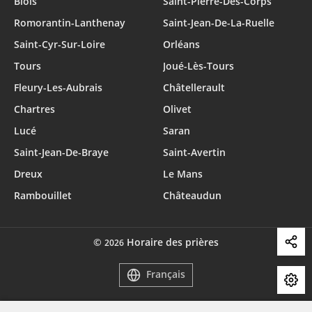
Blois
Saint-Pierre-Des-Corps
Romorantin-Lanthenay
Saint-Jean-De-La-Ruelle
Saint-Cyr-Sur-Loire
Orléans
Tours
Joué-Lès-Tours
Fleury-Les-Aubrais
Châtellerault
Chartres
Olivet
Lucé
Saran
Saint-Jean-De-Braye
Saint-Avertin
Dreux
Le Mans
Rambouillet
Châteaudun
©
Horaire des prières
2026
Français