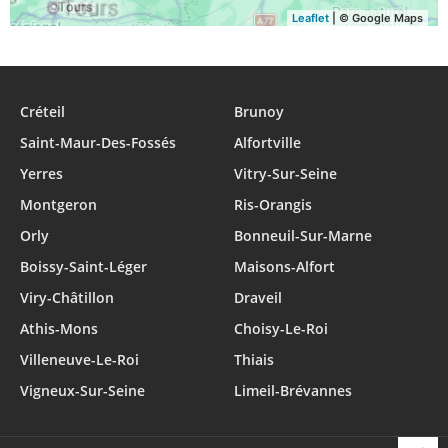
Leaflet
| © Google Maps
Créteil
Brunoy
Saint-Maur-Des-Fossés
Alfortville
Yerres
Vitry-Sur-Seine
Montgeron
Ris-Orangis
Orly
Bonneuil-Sur-Marne
Boissy-Saint-Léger
Maisons-Alfort
Viry-Châtillon
Draveil
Athis-Mons
Choisy-Le-Roi
Villeneuve-Le-Roi
Thiais
Vigneux-Sur-Seine
Limeil-Brévannes