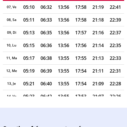
05:10
06:32
13:56
17:58
21:19
22:41
07, Ve
05:11
06:33
13:56
17:58
21:18
22:39
08, Sa
05:13
06:35
13:56
17:57
21:16
22:37
09, Di
05:15
06:36
13:56
17:56
21:14
22:35
10, Lu
05:17
06:38
13:55
17:55
21:13
22:33
11, Ma
05:19
06:39
13:55
17:54
21:11
22:31
12, Me
05:21
06:40
13:55
17:54
21:09
22:28
13, Je
05:23
06:42
13:55
17:53
21:07
22:26
14, Ve
05:24
06:43
13:55
17:52
21:05
22:24
15, Sa
05:26
06:45
13:54
17:51
21:04
22:22
16, Di