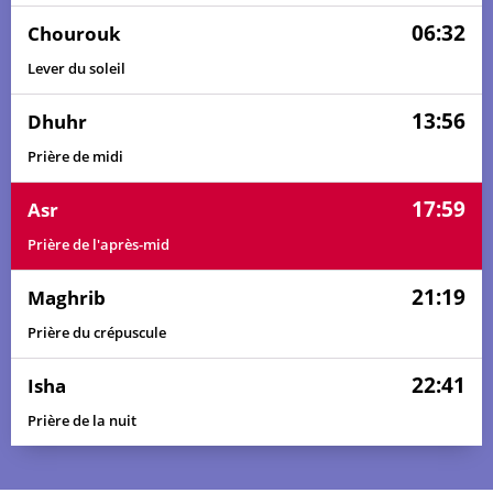
06:32
Chourouk
Lever du soleil
13:56
Dhuhr
Prière de midi
17:59
Asr
Prière de l'après-mid
21:19
Maghrib
Prière du crépuscule
22:41
Isha
Prière de la nuit