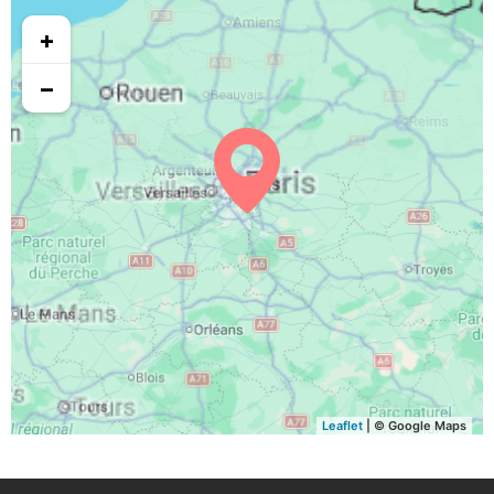
+
05:51
07:04
13:51
17:36
20:37
21:50
30, Di
−
05:53
07:06
13:51
17:35
20:35
21:47
31, Lu
Leaflet
| © Google Maps