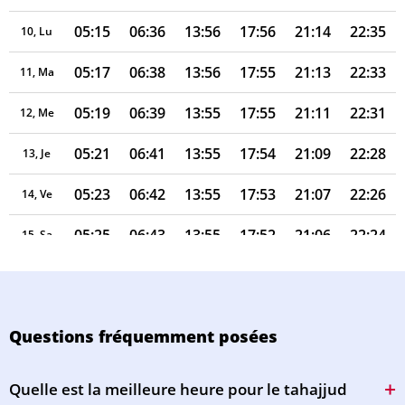
05:15
06:36
13:56
17:56
21:14
22:35
10, Lu
05:17
06:38
13:56
17:55
21:13
22:33
11, Ma
05:19
06:39
13:55
17:55
21:11
22:31
12, Me
05:21
06:41
13:55
17:54
21:09
22:28
13, Je
05:23
06:42
13:55
17:53
21:07
22:26
14, Ve
05:25
06:43
13:55
17:52
21:06
22:24
15, Sa
05:27
06:45
13:55
17:51
21:04
22:22
16, Di
05:28
06:46
13:54
17:50
21:02
22:19
17, Lu
Questions fréquemment posées
05:30
06:48
13:54
17:49
21:00
22:17
18, Ma
Quelle est la meilleure heure pour le tahajjud
05:32
06:49
13:54
17:48
20:58
22:15
19, Me