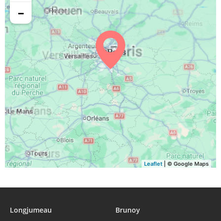
−
Leaflet
| © Google Maps
Longjumeau
Brunoy