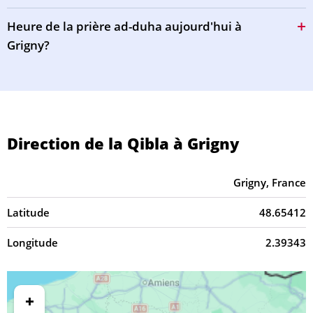
05:38
06:53
13:53
17:45
20:52
22:08
22, Sa
Heure de la prière ad-duha aujourd'hui à
05:39
06:55
13:53
17:44
20:51
22:06
23, Di
Grigny?
05:41
06:56
13:53
17:43
20:49
22:03
24, Lu
05:43
06:58
13:53
17:42
20:47
22:01
25, Ma
05:45
06:59
13:52
17:41
20:45
21:59
26, Me
Direction de la Qibla à Grigny
05:46
07:00
13:52
17:39
20:43
21:56
27, Je
Grigny, France
05:48
07:02
13:52
17:38
20:41
21:54
28, Ve
Latitude
48.65412
05:50
07:03
13:51
17:37
20:39
21:52
29, Sa
Longitude
2.39343
05:52
07:05
13:51
17:36
20:37
21:50
30, Di
05:53
07:06
13:51
17:35
20:35
21:47
31, Lu
+