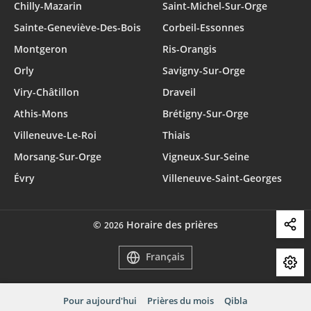
Chilly-Mazarin
Saint-Michel-Sur-Orge
Sainte-Geneviève-Des-Bois
Corbeil-Essonnes
Montgeron
Ris-Orangis
Orly
Savigny-Sur-Orge
Viry-Châtillon
Draveil
Athis-Mons
Brétigny-Sur-Orge
Villeneuve-Le-Roi
Thiais
Morsang-Sur-Orge
Vigneux-Sur-Seine
Évry
Villeneuve-Saint-Georges
©
Horaire des prières
2026
Français
Pour aujourd'hui
Prières du mois
Qibla