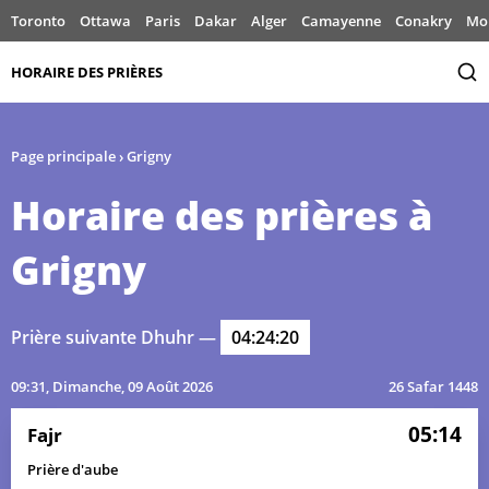
Toronto
Ottawa
Paris
Dakar
Alger
Camayenne
Conakry
Mo
HORAIRE DES PRIÈRES
Page principale
›
Grigny
Horaire des prières à
Grigny
Prière suivante Dhuhr —
04:24:20
09:31
, Dimanche, 09 Août 2026
26 Safar 1448
05:14
Fajr
Prière d'aube