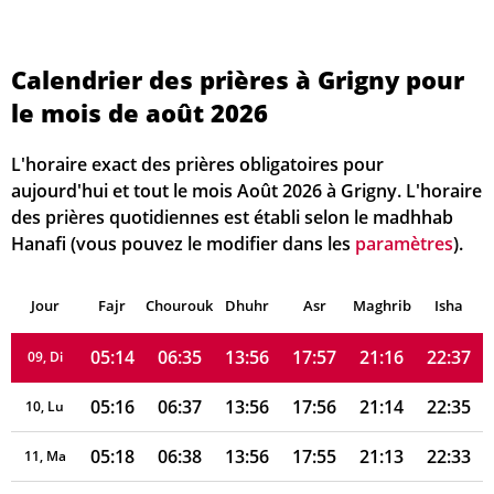
05:01
06:26
13:57
18:02
21:27
22:52
02, Di
05:03
06:27
13:57
18:01
21:26
22:50
03, Lu
Calendrier des prières à Grigny pour
le mois de août 2026
05:05
06:28
13:57
18:01
21:24
22:47
04, Ma
05:06
06:30
13:56
18:00
21:22
22:45
05, Me
L'horaire exact des prières obligatoires pour
aujourd'hui et tout le mois Août 2026 à Grigny. L'horaire
05:08
06:31
13:56
17:59
21:21
22:43
06, Je
des prières quotidiennes est établi selon le madhhab
Hanafi (vous pouvez le modifier dans les
paramètres
).
05:10
06:32
13:56
17:59
21:19
22:41
07, Ve
Jour
05:12
Fajr
Chourouk
06:34
Dhuhr
13:56
17:58
Asr
Maghrib
21:18
22:39
Isha
08, Sa
05:14
06:35
13:56
17:57
21:16
22:37
09, Di
05:16
06:37
13:56
17:56
21:14
22:35
10, Lu
05:18
06:38
13:56
17:55
21:13
22:33
11, Ma